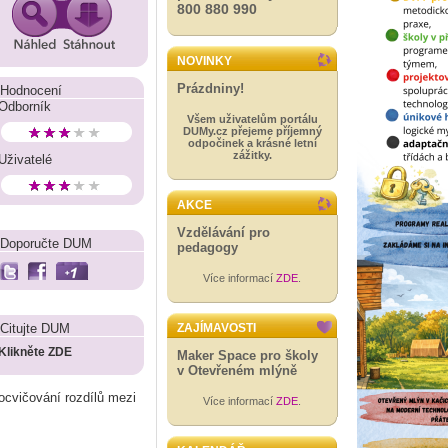
800 880 990
NOVINKY
Prázdniny!
Hodnocení
Odborník
Všem uživatelům portálu
DUMy.cz přejeme příjemný
odpočinek a krásné letní
zážitky.
Uživatelé
AKCE
Vzdělávání pro
Doporučte DUM
pedagogy
Více informací
ZDE
.
Citujte DUM
ZAJÍMAVOSTI
Klikněte ZDE
Maker Space pro školy
v Otevřeném mlýně
ocvičování rozdílů mezi
Více informací
ZDE
.