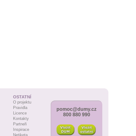
OSTATNÍ
O projektu
Pravidla
pomoc@dumy.cz
Licence
800 880 990
Kontakty
Partneři
Inspirace
Netiketa