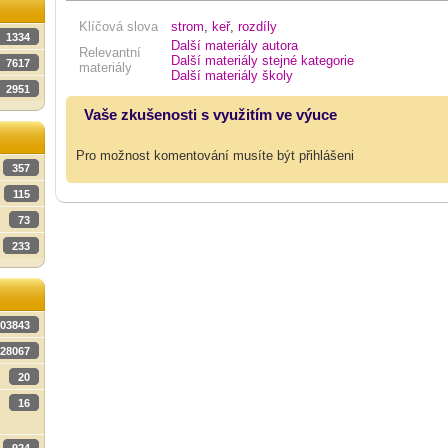
Klíčová slova
strom
,
keř
,
rozdíly
1334
Další materiály autora
Relevantní
Další materiály stejné kategorie
7617
materiály
Další materiály školy
2951
Vaše zkušenosti s využitím ve výuce
Pro možnost komentování musíte být přihlášeni
357
115
73
233
03843
28067
20
16