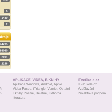
924
0
1480
2
droje
44235
93060
2091
2186
APLIKACE, VIDEA, E-KNIHY
ITveSkole.cz
Aplikace Windows,
Android,
Apple
ITveSkole.cz
ň
Videa Pasco,
iTriangle,
Vernier,
Ostatní
Vzdělávání
ň
Eknihy Poezie,
Beletrie,
Odborná
Projektová podpora
literatura