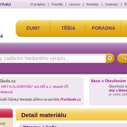
O projektu
|
Pravidla
|
Licence
|
Kontakty
|
Inspirace
|
Ř
DUMY
TŘÍDA
PORADNA
Skole.cz
Akce v Otevřeném
Otevřený 
D HRY K ALGORITMU“ pro MŠ a 1. stupně ZŠ
dny a Maker
a Makově
je velká za
Další články hledejte přímo na portále
ITveSkole.cz
Detail materiálu
ony