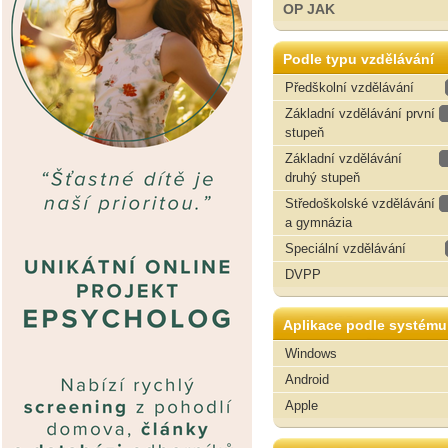
OP JAK
Podle typu vzdělávání
Předškolní vzdělávání
Základní vzdělávání první
stupeň
Základní vzdělávání
druhý stupeň
Středoškolské vzdělávání
a gymnázia
Speciální vzdělávání
DVPP
Aplikace podle systému
Windows
Android
Apple