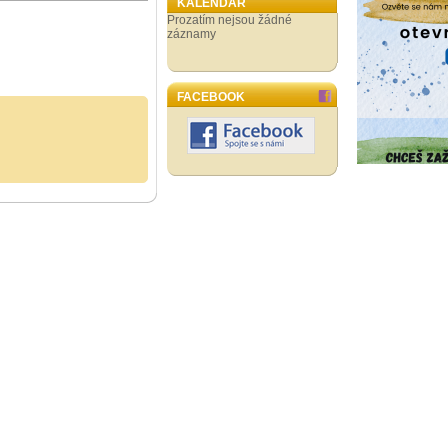
KALENDÁŘ
Prozatím nejsou žádné
záznamy
FACEBOOK