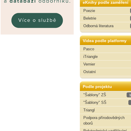
eKnihy podle zaměření
Poezie
Beletrie
Odborná literatura
Videa podle platformy
Pasco
iTriangle
Vernier
Ostatní
Podle projektu
"Šablony" ZŠ
1
"Šablony" SŠ
Triangl
Podpora přírodovědných
oborů
Polytechnické vzdělávání