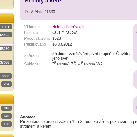
Stromy a keře
DUM číslo 11633
Vkladatel
Helena Petrůvová
1081
Licence
CC-BY-NC-SA
54422
Počet stažení:
1523
Publikováno
18.03.2012
58260
Základní vzdělávání první stupeň » Člověk a
Zařazení
jeho svět
37086
Šablona
"Šablony" ZŠ » Šablona V/2
9080
284
315
578
Anotace:
Prezentace je určena žákům 1. a 2. ročníku ZŠ, k poznávání a pr
158
stromem a keřem.