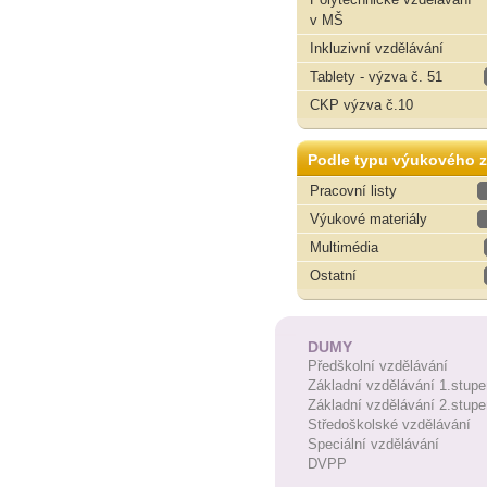
v MŠ
Inkluzivní vzdělávání
Tablety - výzva č. 51
CKP výzva č.10
Podle typu výukového z
Pracovní listy
Výukové materiály
Multimédia
Ostatní
DUMY
Předškolní vzdělávání
Základní vzdělávání 1.stupe
Základní vzdělávání 2.stupe
Středoškolské vzdělávání
Speciální vzdělávání
DVPP