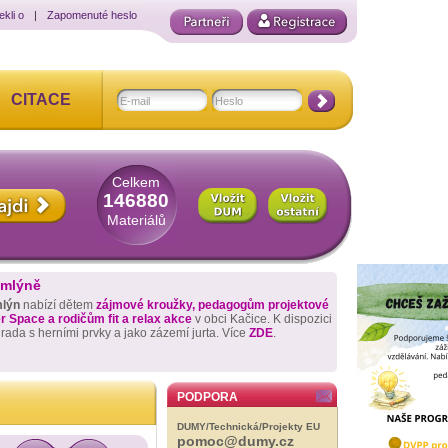
ekli o
|
Zapomenuté heslo
CITACE
Celkem
146880
Materiálů
 mlýně
mlýn
nabízí dětem
zájmové kroužky, pedagogům projektové
 Space a rodičům fit a relax akce
v obci Kačice. K dispozici
hrada s herními prvky a jako zázemí jurta. Více
ZDE
.
PODPORA
DUMY/Technická/Projekty EU
pomoc@dumy.cz