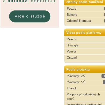
eKnihy podle zaměření
Poezie
Beletrie
Odborná literatura
Videa podle platformy
Pasco
iTriangle
Vernier
Ostatní
Podle projektu
"Šablony" ZŠ
1
"Šablony" SŠ
Triangl
Podpora přírodovědných
oborů
Polytechnické vzdělávání