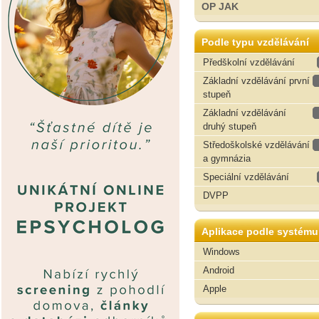
OP JAK
Podle typu vzdělávání
Předškolní vzdělávání
Základní vzdělávání první
stupeň
Základní vzdělávání
druhý stupeň
Středoškolské vzdělávání
a gymnázia
Speciální vzdělávání
DVPP
Aplikace podle systému
Windows
Android
Apple