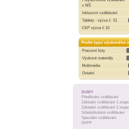
v MŠ
Inkluzivní vzdělávání
Tablety - výzva č. 51
CKP výzva č.10
Podle typu výukového z
Pracovní listy
Výukové materiály
Multimédia
Ostatní
DUMY
Předškolní vzdělávání
Základní vzdělávání 1.stupe
Základní vzdělávání 2.stupe
Středoškolské vzdělávání
Speciální vzdělávání
DVPP