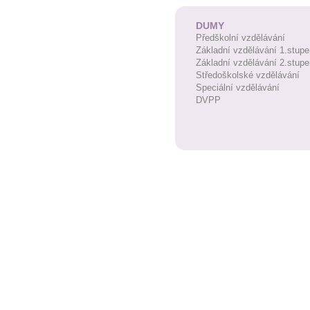
DUMY
Předškolní vzdělávání
Základní vzdělávání 1.stupe
Základní vzdělávání 2.stupe
Středoškolské vzdělávání
Speciální vzdělávání
DVPP