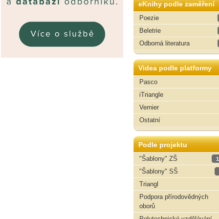
eKnihy podle zaměření
Poezie
Beletrie
Odborná literatura
Videa podle platformy
Pasco
iTriangle
Vernier
Ostatní
Podle projektu
"Šablony" ZŠ
1
"Šablony" SŠ
Triangl
Podpora přírodovědných
oborů
Polytechnické vzdělávání