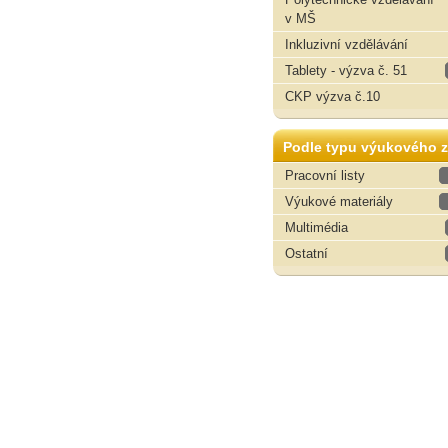
v MŠ
Inkluzivní vzdělávání
Tablety - výzva č. 51
CKP výzva č.10
Podle typu výukového z
Pracovní listy
Výukové materiály
Multimédia
Ostatní