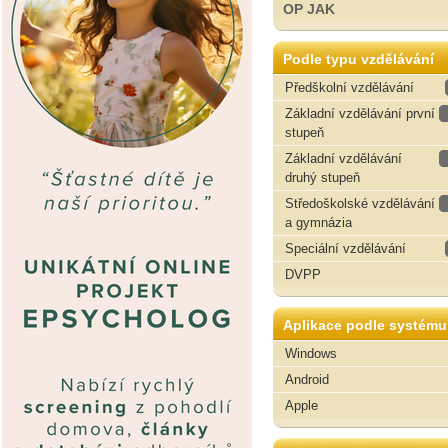
OP JAK
Podle typu vzdělávání
Předškolní vzdělávání
Základní vzdělávání první
stupeň
Základní vzdělávání
druhý stupeň
Středoškolské vzdělávání
a gymnázia
Speciální vzdělávání
DVPP
Aplikace podle systému
Windows
Android
Apple