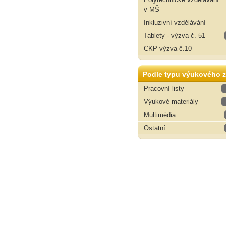
v MŠ
Inkluzivní vzdělávání
Tablety - výzva č. 51
CKP výzva č.10
Podle typu výukového z
Pracovní listy
Výukové materiály
Multimédia
Ostatní