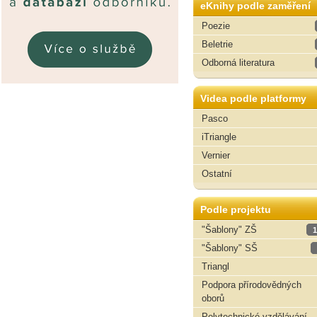
eKnihy podle zaměření
Poezie
Beletrie
Odborná literatura
Videa podle platformy
Pasco
iTriangle
Vernier
Ostatní
Podle projektu
"Šablony" ZŠ
1
"Šablony" SŠ
Triangl
Podpora přírodovědných
oborů
Polytechnické vzdělávání