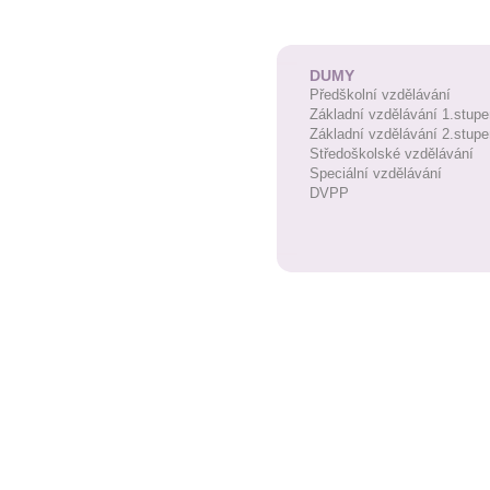
DUMY
Předškolní vzdělávání
Základní vzdělávání 1.stupe
Základní vzdělávání 2.stupe
Středoškolské vzdělávání
Speciální vzdělávání
DVPP