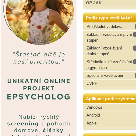
OP JAK
Podle typu vzdělávání
Předškolní vzdělávání
Základní vzdělávání první
stupeň
Základní vzdělávání
druhý stupeň
Středoškolské vzdělávání
a gymnázia
Speciální vzdělávání
DVPP
Aplikace podle systému
Windows
Android
Apple