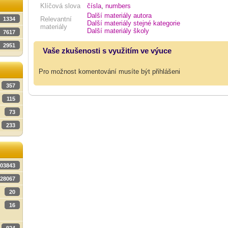
Klíčová slova
čísla
,
numbers
Další materiály autora
Relevantní
1334
Další materiály stejné kategorie
materiály
Další materiály školy
7617
2951
Vaše zkušenosti s využitím ve výuce
Pro možnost komentování musíte být přihlášeni
357
115
73
233
03843
28067
20
16