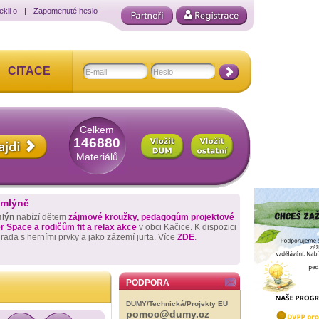
ekli o
|
Zapomenuté heslo
CITACE
Celkem
146880
Materiálů
 mlýně
mlýn
nabízí dětem
zájmové kroužky, pedagogům projektové
 Space a rodičům fit a relax akce
v obci Kačice. K dispozici
hrada s herními prvky a jako zázemí jurta. Více
ZDE
.
PODPORA
DUMY/Technická/Projekty EU
pomoc@dumy.cz