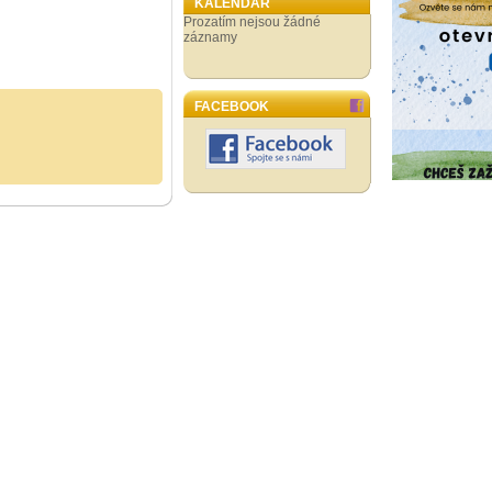
KALENDÁŘ
Prozatím nejsou žádné
záznamy
FACEBOOK