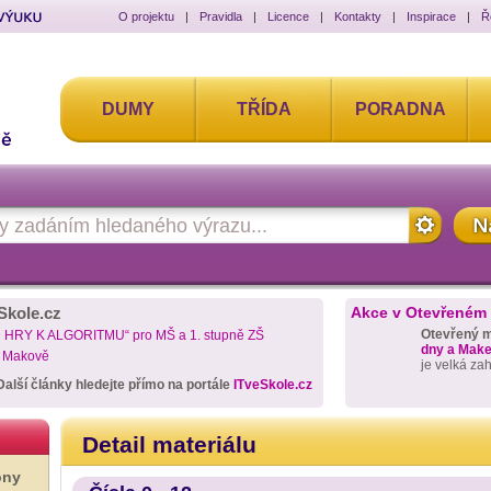
O projektu
|
Pravidla
|
Licence
|
Kontakty
|
Inspirace
|
Ř
DUMY
TŘÍDA
PORADNA
Skole.cz
Akce v Otevřeném
Otevřený 
D HRY K ALGORITMU“ pro MŠ a 1. stupně ZŠ
dny a Maker
a Makově
je velká za
Další články hledejte přímo na portále
ITveSkole.cz
Detail materiálu
ony