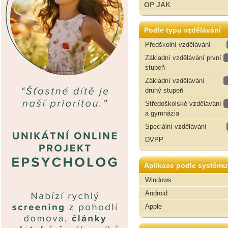
OP JAK
Podle typu vzdělávání
Předškolní vzdělávání
Základní vzdělávání první
stupeň
Základní vzdělávání
druhý stupeň
Středoškolské vzdělávání
a gymnázia
Speciální vzdělávání
DVPP
Aplikace podle systému
Windows
Android
Apple