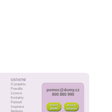
OSTATNÍ
O projektu
Pravidla
pomoc@dumy.cz
Licence
800 880 990
Kontakty
Partneři
Inspirace
Netiketa