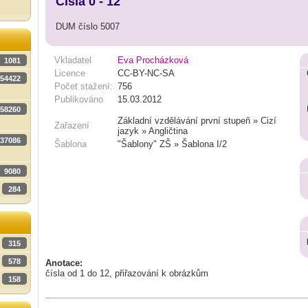
Čísla 0 - 12
DUM číslo 5007
Vkladatel
Eva Procházková
1081
Licence
CC-BY-NC-SA
54422
Počet stažení:
756
Publikováno
15.03.2012
58260
Základní vzdělávání první stupeň » Cizí
Zařazení
jazyk » Angličtina
37086
Šablona
"Šablony" ZŠ » Šablona I/2
9080
284
315
578
Anotace:
čísla od 1 do 12, přiřazování k obrázkům
158