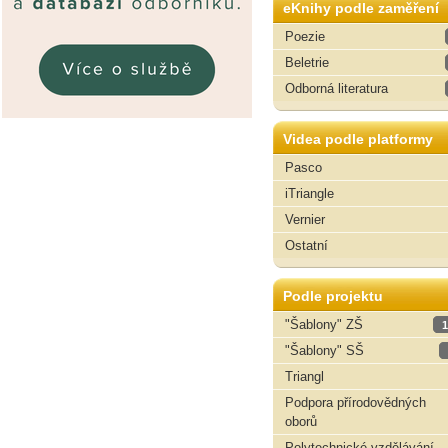
eKnihy podle zaměření
Poezie
Beletrie
Odborná literatura
Videa podle platformy
Pasco
iTriangle
Vernier
Ostatní
Podle projektu
"Šablony" ZŠ
1
"Šablony" SŠ
Triangl
Podpora přírodovědných
oborů
Polytechnické vzdělávání