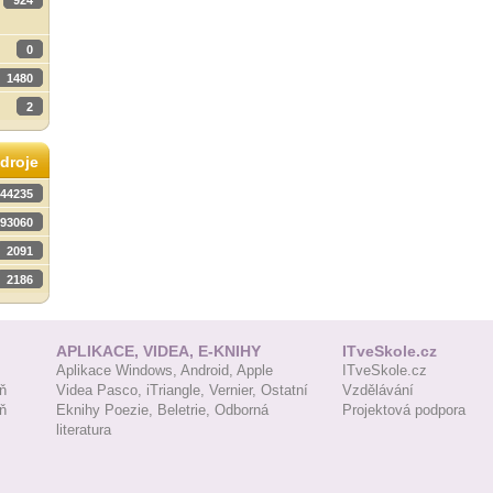
924
0
1480
2
droje
44235
93060
2091
2186
APLIKACE, VIDEA, E-KNIHY
ITveSkole.cz
Aplikace Windows,
Android,
Apple
ITveSkole.cz
ň
Videa Pasco,
iTriangle,
Vernier,
Ostatní
Vzdělávání
ň
Eknihy Poezie,
Beletrie,
Odborná
Projektová podpora
literatura