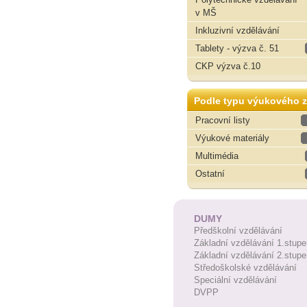
v MŠ
Inkluzivní vzdělávání
Tablety - výzva č. 51
CKP výzva č.10
Podle typu výukového z
Pracovní listy
Výukové materiály
Multimédia
Ostatní
DUMY
Předškolní vzdělávání
Základní vzdělávání 1.stupe
Základní vzdělávání 2.stupe
Středoškolské vzdělávání
Speciální vzdělávání
DVPP