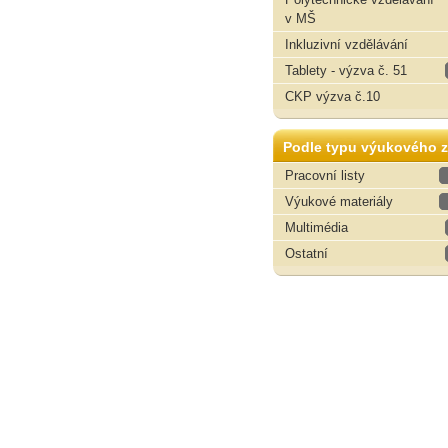
v MŠ
Inkluzivní vzdělávání
Tablety - výzva č. 51
CKP výzva č.10
Podle typu výukového z
Pracovní listy
Výukové materiály
Multimédia
Ostatní