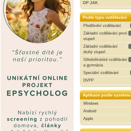
OP JAK
Podle typu vzdělávání
Předškolní vzdělávání
Základní vzdělávání první
stupeň
Základní vzdělávání
druhý stupeň
Středoškolské vzdělávání
a gymnázia
Speciální vzdělávání
DVPP
Aplikace podle systému
Windows
Android
Apple