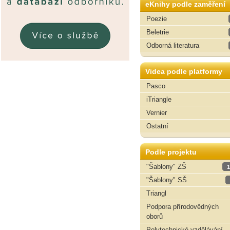
eKnihy podle zaměření
Poezie
Beletrie
Odborná literatura
Videa podle platformy
Pasco
iTriangle
Vernier
Ostatní
Podle projektu
"Šablony" ZŠ
1
"Šablony" SŠ
Triangl
Podpora přírodovědných
oborů
Polytechnické vzdělávání