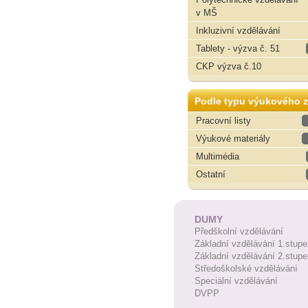
v MŠ
Inkluzivní vzdělávání
Tablety - výzva č. 51
CKP výzva č.10
Podle typu výukového z
Pracovní listy
Výukové materiály
Multimédia
Ostatní
DUMY
Předškolní vzdělávání
Základní vzdělávání 1.stupe
Základní vzdělávání 2.stupe
Středoškolské vzdělávání
Speciální vzdělávání
DVPP