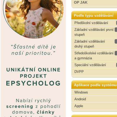
OP JAK
Podle typu vzdělávání
Předškolní vzdělávání
Základní vzdělávání první
stupeň
Základní vzdělávání
druhý stupeň
Středoškolské vzdělávání
a gymnázia
Speciální vzdělávání
DVPP
Aplikace podle systému
Windows
Android
Apple