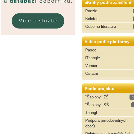
eKnihy podle zaměření
Poezie
Beletrie
Odborná literatura
Videa podle platformy
Pasco
iTriangle
Vernier
Ostatní
Podle projektu
"Šablony" ZŠ
1
"Šablony" SŠ
Triangl
Podpora přírodovědných
oborů
Polytechnické vzdělávání