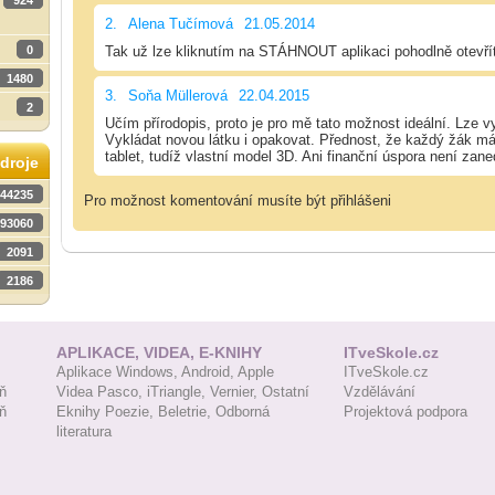
924
2.
Alena Tučímová
21.05.2014
Tak už lze kliknutím na STÁHNOUT aplikaci pohodlně otevřít
0
1480
3.
Soňa Müllerová
22.04.2015
2
Učím přírodopis, proto je pro mě tato možnost ideální. Lze vy
Vykládat novou látku i opakovat. Přednost, že každý žák má 
tablet, tudíž vlastní model 3D. Ani finanční úspora není zane
droje
44235
Pro možnost komentování musíte být přihlášeni
93060
2091
2186
APLIKACE, VIDEA, E-KNIHY
ITveSkole.cz
Aplikace Windows,
Android,
Apple
ITveSkole.cz
ň
Videa Pasco,
iTriangle,
Vernier,
Ostatní
Vzdělávání
ň
Eknihy Poezie,
Beletrie,
Odborná
Projektová podpora
literatura