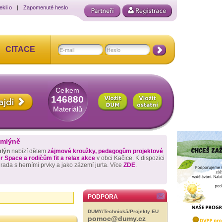
ekli o
|
Zapomenuté heslo
CITACE
Celkem
146880
Materiálů
 mlýně
mlýn
nabízí dětem
zájmové kroužky, pedagogům projektové
 Space a rodičům fit a relax akce
v obci Kačice. K dispozici
hrada s herními prvky a jako zázemí jurta. Více
ZDE
.
PODPORA
DUMY/Technická/Projekty EU
pomoc@dumy.cz