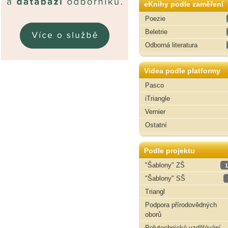
eKnihy podle zaměření
Poezie
Beletrie
Odborná literatura
Videa podle platformy
Pasco
iTriangle
Vernier
Ostatní
Podle projektu
"Šablony" ZŠ
1
"Šablony" SŠ
Triangl
Podpora přírodovědných
oborů
Polytechnické vzdělávání