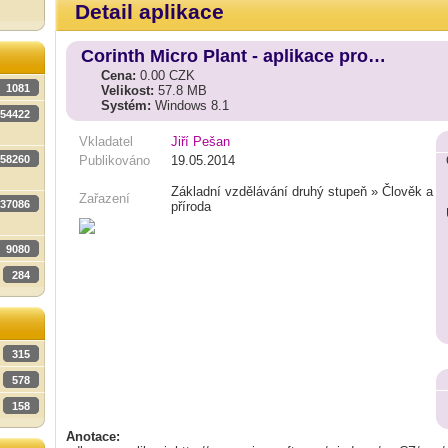
Detail aplikace
Corinth Micro Plant - aplikace pro…
Cena:
0.00 CZK
1081
Velikost:
57.8 MB
Systém:
Windows 8.1
54422
Vkladatel
Jiří Pešan
58260
Publikováno
19.05.2014
Základní vzdělávání druhý stupeň » Člověk a
Zařazení
37086
příroda
9080
284
315
578
158
Anotace: