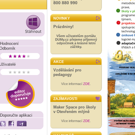
800 880 990
NOVINKY
Prázdniny!
Všem uživatelům portálu
DUMy.cz přejeme příjemný
Hodnocení
odpočinek a krásné letní
zážitky.
Odborník
AKCE
Uživatelé
Vzdělávání pro
pedagogy
Více informací
ZDE
.
ZAJÍMAVOSTI
Maker Space pro školy
v Otevřeném mlýně
Doporučte aplikaci
Více informací
ZDE
.