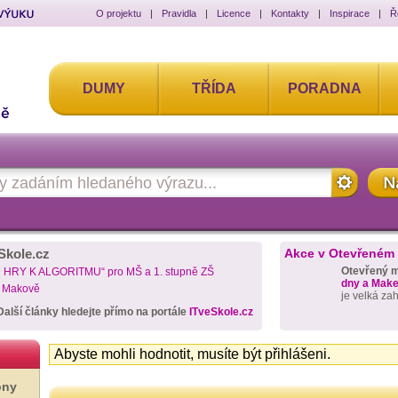
O projektu
|
Pravidla
|
Licence
|
Kontakty
|
Inspirace
|
Ř
DUMY
TŘÍDA
PORADNA
Skole.cz
Akce v Otevřeném
Otevřený 
D HRY K ALGORITMU“ pro MŠ a 1. stupně ZŠ
dny a Maker
a Makově
je velká za
Další články hledejte přímo na portále
ITveSkole.cz
Abyste mohli hodnotit, musíte být přihlášeni.
ony