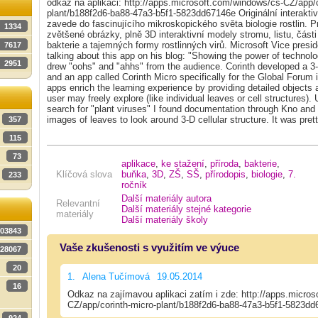
odkaz na aplikaci: http://apps.microsoft.com/windows/cs-CZ/app/c
plant/b188f2d6-ba88-47a3-b5f1-5823dd67146e Originální interakti
zavede do fascinujícího mikroskopického světa biologie rostlin.
1334
zvětšené obrázky, plně 3D interaktivní modely stromu, listu, části 
bakterie a tajemných formy rostlinných virů. Microsoft Vice presi
7617
talking about this app on his blog: "Showing the power of technol
2951
drew "oohs" and "ahhs" from the audience. Corinth developed a 3-
and an app called Corinth Micro specifically for the Global Forum i
apps enrich the learning experience by providing detailed objects
user may freely explore (like individual leaves or cell structures
search for "plant viruses" I found documentation through Kno and
images of leaves to look around 3-D cellular structure. It was pre
357
115
73
aplikace
,
ke stažení
,
příroda
,
bakterie
,
Klíčová slova
buňka
,
3D
,
ZŠ
,
SŠ
,
přírodopis
,
biologie
,
7.
233
ročník
Další materiály autora
Relevantní
Další materiály stejné kategorie
materiály
Další materiály školy
03843
Vaše zkušenosti s využitím ve výuce
28067
20
1.
Alena Tučímová
19.05.2014
16
Odkaz na zajímavou aplikaci zatím i zde: http://apps.micro
CZ/app/corinth-micro-plant/b188f2d6-ba88-47a3-b5f1-5823d