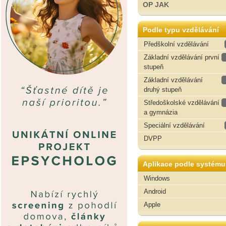
OP JAK
Podle typu vzdělávání
Předškolní vzdělávání
Základní vzdělávání první
stupeň
Základní vzdělávání
druhý stupeň
Středoškolské vzdělávání
a gymnázia
Speciální vzdělávání
DVPP
Aplikace podle systému
Windows
Android
Apple