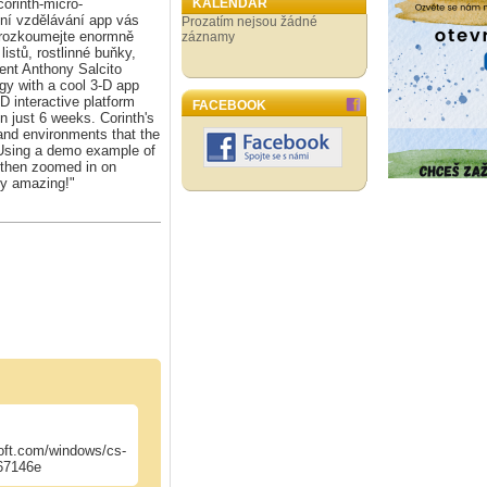
orinth-micro-
KALENDÁŘ
vní vzdělávání app vás
Prozatím nejsou žádné
 Prozkoumejte enormně
záznamy
listů, rostlinné buňky,
dent Anthony Salcito
ogy with a cool 3-D app
D interactive platform
FACEBOOK
n just 6 weeks. Corinth's
 and environments that the
). Using a demo example of
 then zoomed in on
tty amazing!"
soft.com/windows/cs-
d67146e