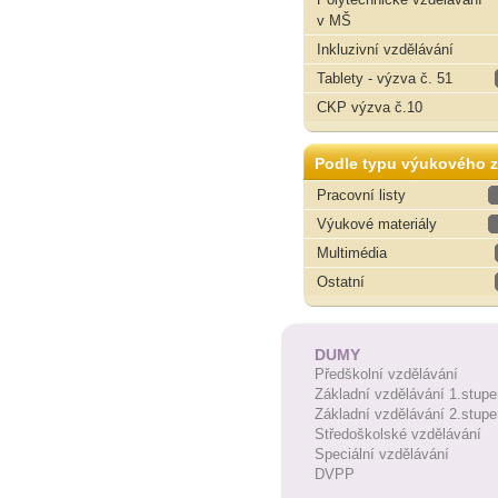
v MŠ
Inkluzivní vzdělávání
Tablety - výzva č. 51
CKP výzva č.10
Podle typu výukového z
Pracovní listy
Výukové materiály
Multimédia
Ostatní
DUMY
Předškolní vzdělávání
Základní vzdělávání 1.stupe
Základní vzdělávání 2.stupe
Středoškolské vzdělávání
Speciální vzdělávání
DVPP