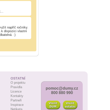
...
užít napříč ročníky.
k dispozici vlastní
dbatelná. :)
OSTATNÍ
O projektu
Pravidla
pomoc@dumy.cz
Licence
800 880 990
Kontakty
Partneři
Inspirace
Netiketa