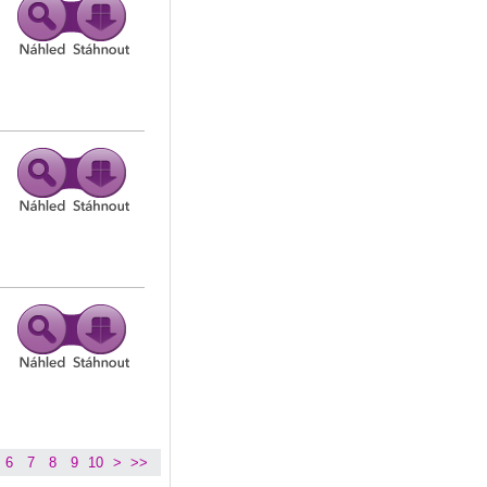
6
7
8
9
10
>
>>