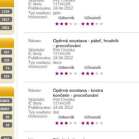
Vkladatel:
Petr Chvojka
IČ školy:
72744189
Publikováno:
24.04.2012
1334
Typ souboru:
pptx
Hodnocení:
Odborník
Uživatelé
7617
2951
Název:
Opěrná soustava - páteř, hrudník
- procvičování
Vkladatel:
Petr Chvojka
357
IČ školy:
72744189
Publikováno:
24.04.2012
115
Typ souboru:
docx
Hodnocení:
Odborník
Uživatelé
73
233
Název:
Opěrná soustava - kostra
končetin - procvičování
Vkladatel:
Petr Chvojka
03843
IČ školy:
72744189
Publikováno:
24.04.2012
28067
Typ souboru:
doc
Hodnocení:
20
Odborník
Uživatelé
16