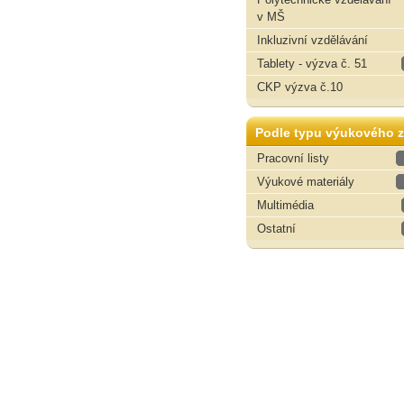
v MŠ
Inkluzivní vzdělávání
Tablety - výzva č. 51
CKP výzva č.10
Podle typu výukového z
Pracovní listy
Výukové materiály
Multimédia
Ostatní