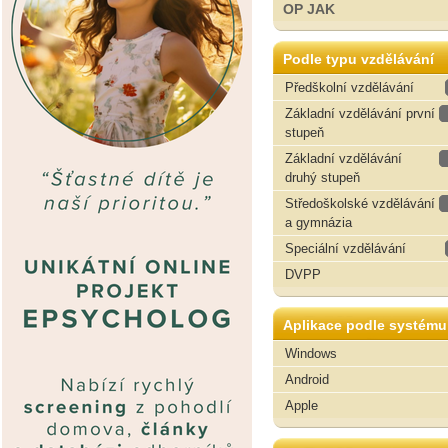
OP JAK
Podle typu vzdělávání
Předškolní vzdělávání
Základní vzdělávání první
stupeň
Základní vzdělávání
druhý stupeň
Středoškolské vzdělávání
a gymnázia
Speciální vzdělávání
DVPP
Aplikace podle systému
Windows
Android
Apple