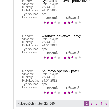
Název:
Dýchací soustava - procvičování
Vkladatel:
Petr Chvojka
IČ školy:
72744189
Publikováno:
24.04.2012
Typ souboru:
doc
Hodnocení:
Odborník
Uživatelé
Název:
Oběhová soustava - cévy
Vkladatel:
Petr Chvojka
IČ školy:
72744189
Publikováno:
24.04.2012
Typ souboru:
pptx
Hodnocení:
Odborník
Uživatelé
Název:
Soustava opěrná - páteř
Vkladatel:
Petr Chvojka
IČ školy:
72744189
Publikováno:
24.04.2012
Typ souboru:
pptx
Hodnocení:
Odborník
Uživatelé
Nalezených materiálů:
569
1
2
3
4
5