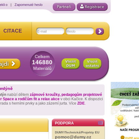
ekli o
|
Zapomenuté heslo
CITACE
Celkem
146880
Materiálů
 mlýně
mlýn
nabízí dětem
zájmové kroužky, pedagogům projektové
 Space a rodičům fit a relax akce
v obci Kačice. K dispozici
hrada s herními prvky a jako zázemí jurta. Více
ZDE
.
PODPORA
DUMY/Technická/Projekty EU
pomoc@dumy.cz