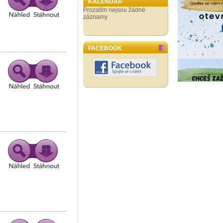
KALENDÁŘ
Prozatím nejsou žádné
záznamy
FACEBOOK