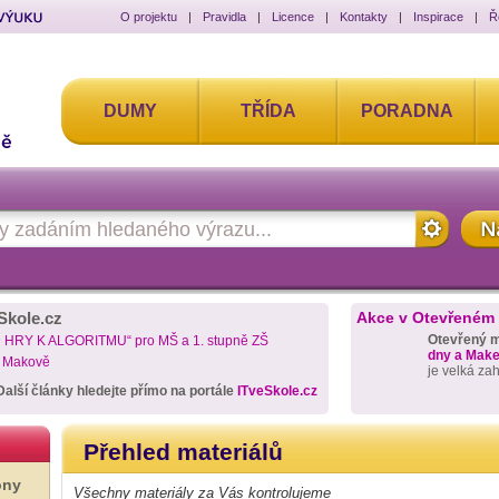
O projektu
|
Pravidla
|
Licence
|
Kontakty
|
Inspirace
|
Ř
DUMY
TŘÍDA
PORADNA
Skole.cz
Akce v Otevřeném
Otevřený 
D HRY K ALGORITMU“ pro MŠ a 1. stupně ZŠ
dny a Maker
a Makově
je velká za
Další články hledejte přímo na portále
ITveSkole.cz
Přehled materiálů
ony
Všechny materiály za Vás kontrolujeme