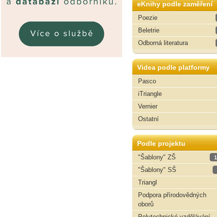
eKnihy podle zaměření
Poezie
Beletrie
Odborná literatura
Videa podle platformy
Pasco
iTriangle
Vernier
Ostatní
Podle projektu
"Šablony" ZŠ
1
"Šablony" SŠ
Triangl
Podpora přírodovědných
oborů
Polytechnické vzdělávání