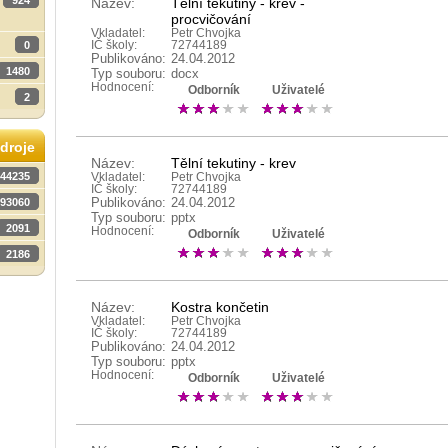
924
Název:
Tělní tekutiny - krev -
procvičování
Vkladatel:
Petr Chvojka
0
IČ školy:
72744189
Publikováno:
24.04.2012
1480
Typ souboru:
docx
Hodnocení:
Odborník
Uživatelé
2
droje
Název:
Tělní tekutiny - krev
44235
Vkladatel:
Petr Chvojka
IČ školy:
72744189
Publikováno:
24.04.2012
93060
Typ souboru:
pptx
2091
Hodnocení:
Odborník
Uživatelé
2186
Název:
Kostra končetin
Vkladatel:
Petr Chvojka
IČ školy:
72744189
Publikováno:
24.04.2012
Typ souboru:
pptx
Hodnocení:
Odborník
Uživatelé