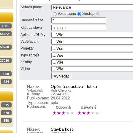
Seřadit podle
Vzestupně
Sestupně
Hledaná fráze
1081
Klíčová slova
54422
Aplikace/DUMy
Vzdělávání
58260
Projekty
Typy zdrojů
37086
eKnihy
Video
9080
284
Název:
Opěrná soustava - lebka
Vkladatel:
Petr Chvojka
IČ školy:
72744189
Publikováno:
24.04.2012
Typ souboru:
pptx
315
Hodnocení:
Odborník
Uživatelé
578
158
Název:
Stavba kosti