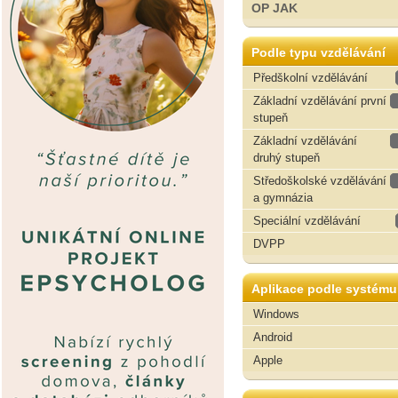
OP JAK
Podle typu vzdělávání
Předškolní vzdělávání
Základní vzdělávání první
stupeň
Základní vzdělávání
druhý stupeň
Středoškolské vzdělávání
a gymnázia
Speciální vzdělávání
DVPP
Aplikace podle systému
Windows
Android
Apple