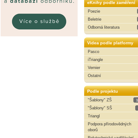
eKnihy podle zaměření
Poezie
Beletrie
Odborná literatura
Videa podle platformy
Pasco
iTriangle
Vernier
Ostatní
Podle projektu
"Šablony" ZŠ
1
"Šablony" SŠ
Triangl
Podpora přírodovědných
oborů
Polytechnické vzdělávání