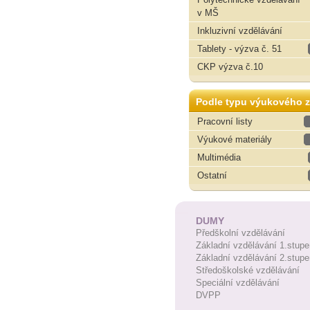
v MŠ
Inkluzivní vzdělávání
Tablety - výzva č. 51
CKP výzva č.10
Podle typu výukového z
Pracovní listy
Výukové materiály
Multimédia
Ostatní
DUMY
Předškolní vzdělávání
Základní vzdělávání 1.stupe
Základní vzdělávání 2.stupe
Středoškolské vzdělávání
Speciální vzdělávání
DVPP