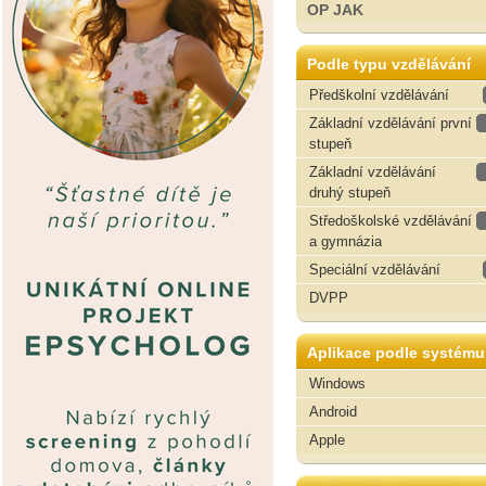
OP JAK
Podle typu vzdělávání
Předškolní vzdělávání
Základní vzdělávání první
stupeň
Základní vzdělávání
druhý stupeň
Středoškolské vzdělávání
a gymnázia
Speciální vzdělávání
DVPP
Aplikace podle systému
Windows
Android
Apple