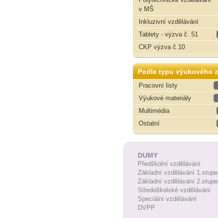
v MŠ
Inkluzivní vzdělávání
Tablety - výzva č. 51
CKP výzva č.10
Podle typu výukového z
Pracovní listy
Výukové materiály
Multimédia
Ostatní
DUMY
Předškolní vzdělávání
Základní vzdělávání 1.stupe
Základní vzdělávání 2.stupe
Středoškolské vzdělávání
Speciální vzdělávání
DVPP