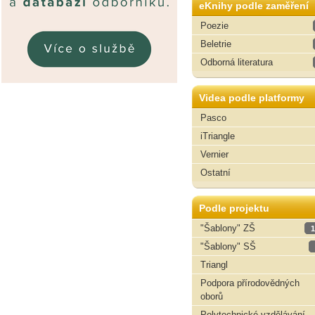
eKnihy podle zaměření
Poezie
Beletrie
Odborná literatura
Videa podle platformy
Pasco
iTriangle
Vernier
Ostatní
Podle projektu
"Šablony" ZŠ
1
"Šablony" SŠ
Triangl
Podpora přírodovědných
oborů
Polytechnické vzdělávání