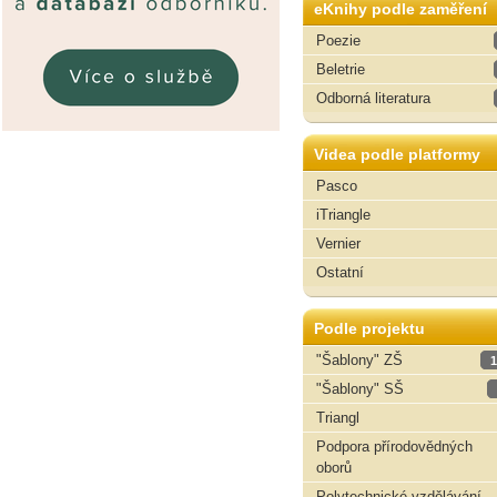
eKnihy podle zaměření
Poezie
Beletrie
Odborná literatura
Videa podle platformy
Pasco
iTriangle
Vernier
Ostatní
Podle projektu
"Šablony" ZŠ
1
"Šablony" SŠ
Triangl
Podpora přírodovědných
oborů
Polytechnické vzdělávání