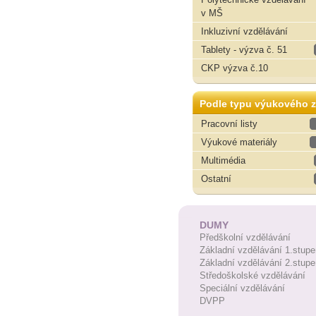
v MŠ
Inkluzivní vzdělávání
Tablety - výzva č. 51
CKP výzva č.10
Podle typu výukového z
Pracovní listy
Výukové materiály
Multimédia
Ostatní
DUMY
Předškolní vzdělávání
Základní vzdělávání 1.stupe
Základní vzdělávání 2.stupe
Středoškolské vzdělávání
Speciální vzdělávání
DVPP