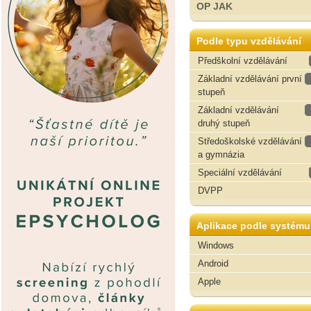
OP JAK
Podle typu vzdělávání
Předškolní vzdělávání
Základní vzdělávání první
stupeň
Základní vzdělávání
druhý stupeň
Středoškolské vzdělávání
a gymnázia
Speciální vzdělávání
DVPP
Aplikace podle systému
Windows
Android
Apple