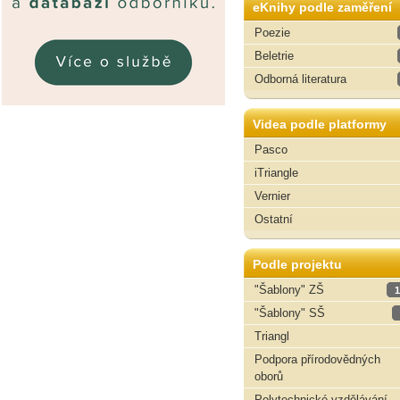
eKnihy podle zaměření
Poezie
Beletrie
Odborná literatura
Videa podle platformy
Pasco
iTriangle
Vernier
Ostatní
Podle projektu
"Šablony" ZŠ
1
"Šablony" SŠ
Triangl
Podpora přírodovědných
oborů
Polytechnické vzdělávání