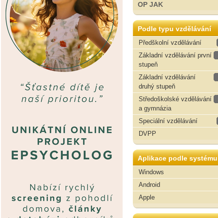
OP JAK
Podle typu vzdělávání
Předškolní vzdělávání
Základní vzdělávání první
stupeň
Základní vzdělávání
druhý stupeň
Středoškolské vzdělávání
a gymnázia
Speciální vzdělávání
DVPP
Aplikace podle systému
Windows
Android
Apple