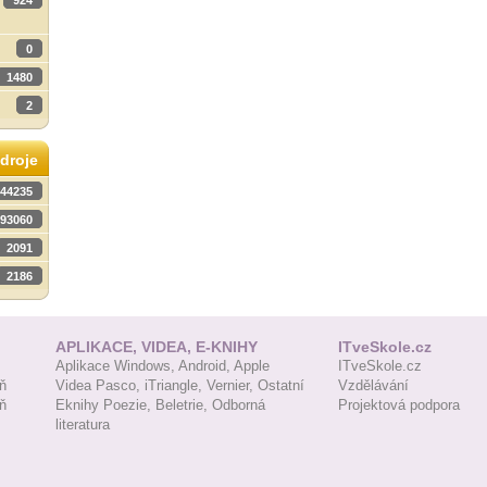
924
0
1480
2
droje
44235
93060
2091
2186
APLIKACE, VIDEA, E-KNIHY
ITveSkole.cz
Aplikace Windows,
Android,
Apple
ITveSkole.cz
ň
Videa Pasco,
iTriangle,
Vernier,
Ostatní
Vzdělávání
ň
Eknihy Poezie,
Beletrie,
Odborná
Projektová podpora
literatura