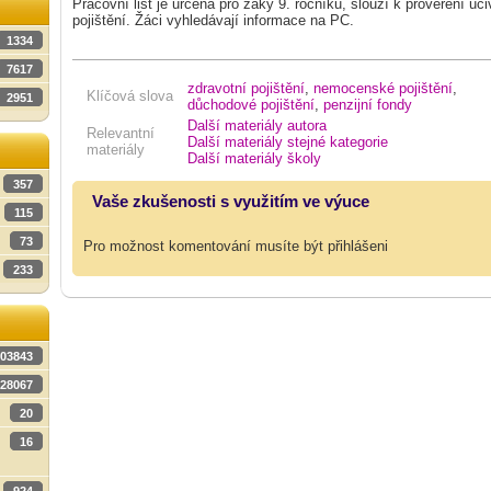
Pracovní list je určena pro žáky 9. ročníku, slouží k prověření uč
pojištění. Žáci vyhledávají informace na PC.
1334
7617
zdravotní pojištění
,
nemocenské pojištění
,
Klíčová slova
2951
důchodové pojištění
,
penzijní fondy
Další materiály autora
Relevantní
Další materiály stejné kategorie
materiály
Další materiály školy
357
Vaše zkušenosti s využitím ve výuce
115
73
Pro možnost komentování musíte být přihlášeni
233
03843
28067
20
16