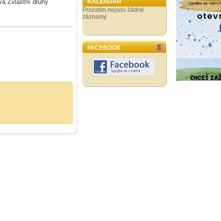
iva Zvláštní druhy
KALENDÁŘ
Prozatím nejsou žádné
záznamy
FACEBOOK