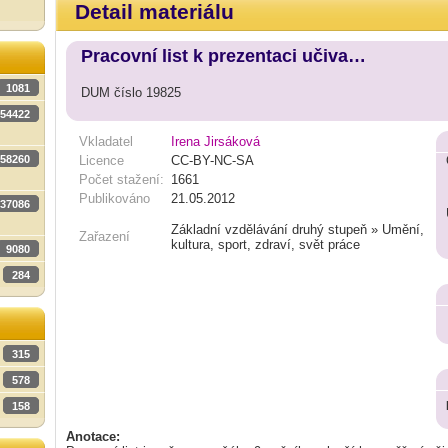
Detail materiálu
Pracovní list k prezentaci učiva…
1081
DUM číslo 19825
54422
Vkladatel
Irena Jirsáková
58260
Licence
CC-BY-NC-SA
Počet stažení:
1661
Publikováno
21.05.2012
37086
Základní vzdělávání druhý stupeň » Umění,
Zařazení
kultura, sport, zdraví, svět práce
9080
284
315
578
158
Anotace: