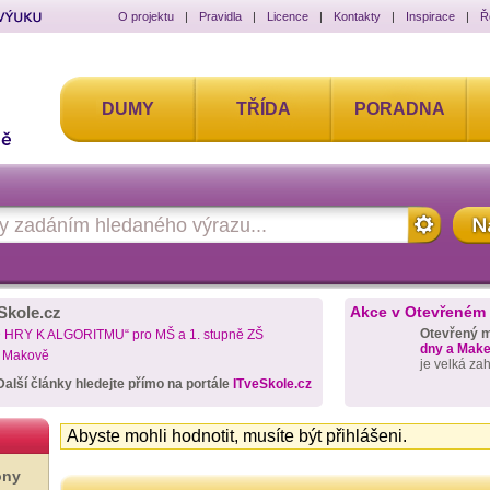
O projektu
|
Pravidla
|
Licence
|
Kontakty
|
Inspirace
|
Ř
DUMY
TŘÍDA
PORADNA
Skole.cz
Akce v Otevřeném
Otevřený 
D HRY K ALGORITMU“ pro MŠ a 1. stupně ZŠ
dny a Maker
a Makově
je velká za
Další články hledejte přímo na portále
ITveSkole.cz
Abyste mohli hodnotit, musíte být přihlášeni.
ony