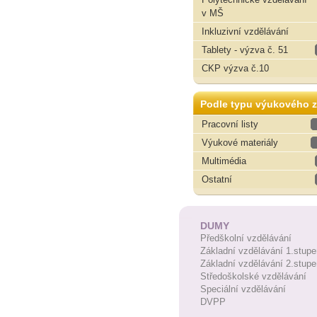
v MŠ
Inkluzivní vzdělávání
Tablety - výzva č. 51
CKP výzva č.10
Podle typu výukového z
Pracovní listy
Výukové materiály
Multimédia
Ostatní
DUMY
Předškolní vzdělávání
Základní vzdělávání 1.stupe
Základní vzdělávání 2.stupe
Středoškolské vzdělávání
Speciální vzdělávání
DVPP