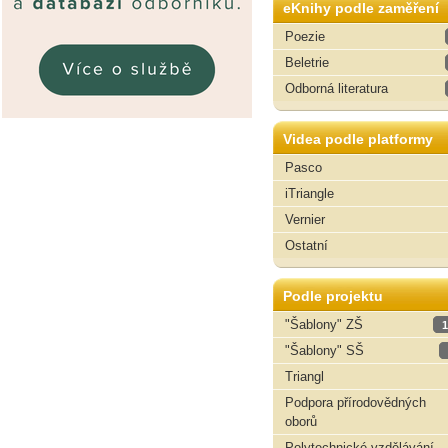
eKnihy podle zaměření
Poezie
Beletrie
Odborná literatura
Videa podle platformy
Pasco
iTriangle
Vernier
Ostatní
Podle projektu
"Šablony" ZŠ
1
"Šablony" SŠ
Triangl
Podpora přírodovědných
oborů
Polytechnické vzdělávání