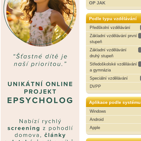
OP JAK
Podle typu vzdělávání
Předškolní vzdělávání
Základní vzdělávání první
stupeň
Základní vzdělávání
druhý stupeň
Středoškolské vzdělávání
a gymnázia
Speciální vzdělávání
DVPP
Aplikace podle systému
Windows
Android
Apple