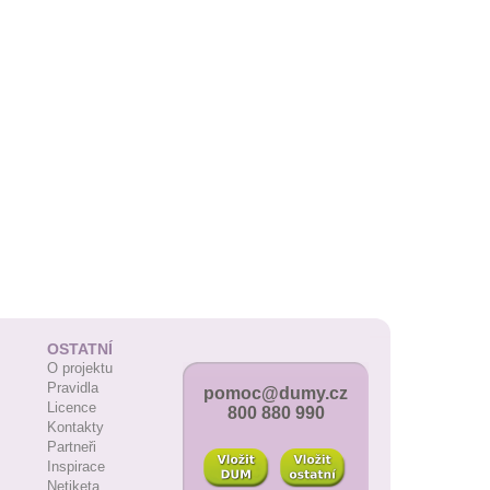
OSTATNÍ
O projektu
Pravidla
pomoc@dumy.cz
Licence
800 880 990
Kontakty
Partneři
Inspirace
Netiketa