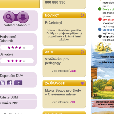
800 880 990
NOVINKY
Prázdniny!
Všem uživatelům portálu
DUMy.cz přejeme příjemný
Hodnocení
odpočinek a krásné letní
zážitky.
Odborník
AKCE
Uživatelé
Vzdělávání pro
pedagogy
Více informací
ZDE
.
Doporučte DUM
ZAJÍMAVOSTI
Maker Space pro školy
v Otevřeném mlýně
Citujte DUM
Více informací
ZDE
.
Klikněte ZDE