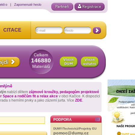
ekli o
|
Zapomenuté heslo
CITACE
Celkem
146880
Materiálů
 mlýně
mlýn
nabízí dětem
zájmové kroužky, pedagogům projektové
 Space a rodičům fit a relax akce
v obci Kačice. K dispozici
hrada s herními prvky a jako zázemí jurta. Více
ZDE
.
PODPORA
DUMY/Technická/Projekty EU
pomoc@dumy.cz