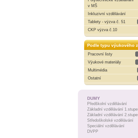
v MŠ
Inkluzivní vzdělávání
Tablety - výzva č. 51
CKP výzva č.10
Podle typu výukového z
Pracovní listy
Výukové materiály
Multimédia
Ostatní
DUMY
Předškolní vzdělávání
Základní vzdělávání 1.stupe
Základní vzdělávání 2.stupe
Středoškolské vzdělávání
Speciální vzdělávání
DVPP