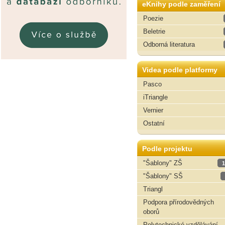
eKnihy podle zaměření
Poezie
Beletrie
Odborná literatura
Videa podle platformy
Pasco
iTriangle
Vernier
Ostatní
Podle projektu
"Šablony" ZŠ
1
"Šablony" SŠ
Triangl
Podpora přírodovědných
oborů
Polytechnické vzdělávání