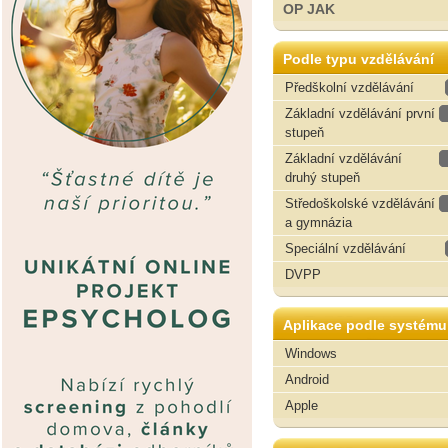
OP JAK
Podle typu vzdělávání
Předškolní vzdělávání
Základní vzdělávání první
stupeň
Základní vzdělávání
druhý stupeň
Středoškolské vzdělávání
a gymnázia
Speciální vzdělávání
DVPP
Aplikace podle systému
Windows
Android
Apple