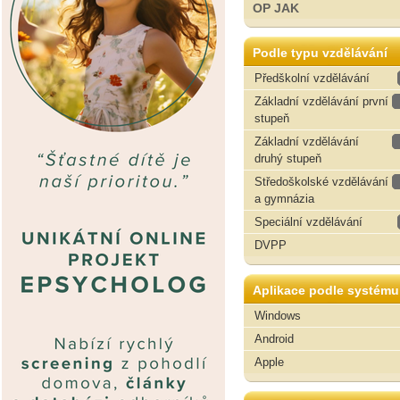
OP JAK
Podle typu vzdělávání
Předškolní vzdělávání
Základní vzdělávání první
stupeň
Základní vzdělávání
druhý stupeň
Středoškolské vzdělávání
a gymnázia
Speciální vzdělávání
DVPP
Aplikace podle systému
Windows
Android
Apple