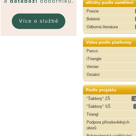
eKnihy podle zaměření
Poezie
Beletrie
Odborná literatura
Videa podle platformy
Pasco
iTriangle
Vernier
Ostatní
Podle projektu
"Šablony" ZŠ
1
"Šablony" SŠ
Triangl
Podpora přírodovědných
oborů
Polytechnické vzdělávání