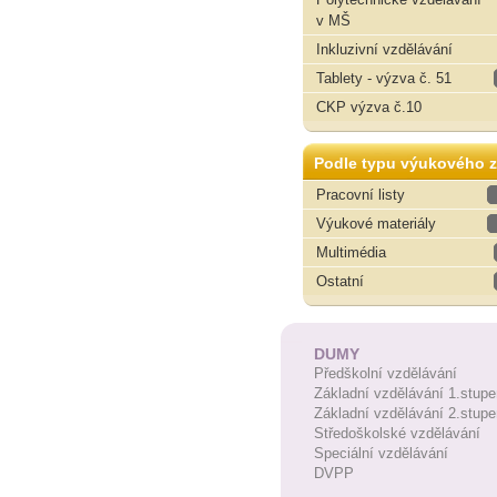
v MŠ
Inkluzivní vzdělávání
Tablety - výzva č. 51
CKP výzva č.10
Podle typu výukového z
Pracovní listy
Výukové materiály
Multimédia
Ostatní
DUMY
Předškolní vzdělávání
Základní vzdělávání 1.stupe
Základní vzdělávání 2.stupe
Středoškolské vzdělávání
Speciální vzdělávání
DVPP