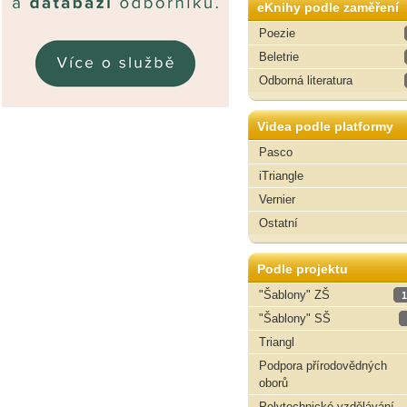
eKnihy podle zaměření
Poezie
Beletrie
Odborná literatura
Videa podle platformy
Pasco
iTriangle
Vernier
Ostatní
Podle projektu
"Šablony" ZŠ
1
"Šablony" SŠ
Triangl
Podpora přírodovědných
oborů
Polytechnické vzdělávání