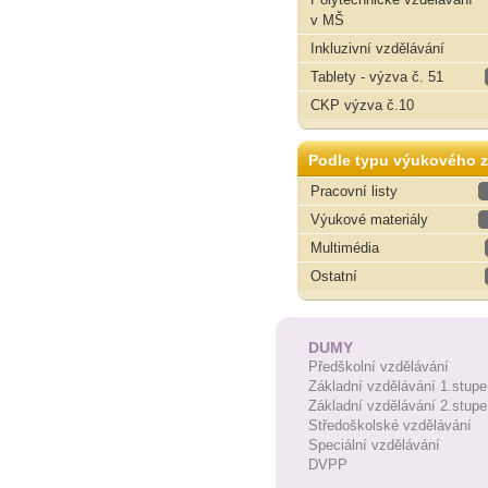
v MŠ
Inkluzivní vzdělávání
Tablety - výzva č. 51
CKP výzva č.10
Podle typu výukového z
Pracovní listy
Výukové materiály
Multimédia
Ostatní
DUMY
Předškolní vzdělávání
Základní vzdělávání 1.stupe
Základní vzdělávání 2.stupe
Středoškolské vzdělávání
Speciální vzdělávání
DVPP