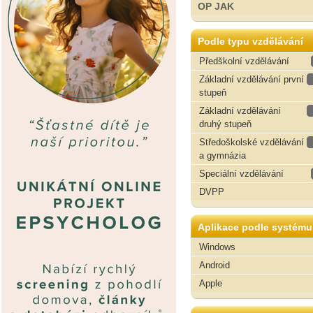
OP JAK
Podle typu vzdělávání
Předškolní vzdělávání
Základní vzdělávání první
stupeň
Základní vzdělávání
druhý stupeň
Středoškolské vzdělávání
a gymnázia
Speciální vzdělávání
DVPP
Aplikace podle systému
Windows
Android
Apple