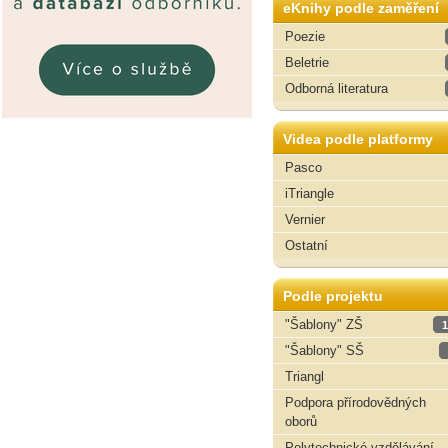
eKnihy podle zaměření
Poezie
Beletrie
Odborná literatura
Videa podle platformy
Pasco
iTriangle
Vernier
Ostatní
Podle projektu
"Šablony" ZŠ
1
"Šablony" SŠ
Triangl
Podpora přírodovědných
oborů
Polytechnické vzdělávání