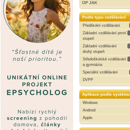
OP JAK
Podle typu vzdělávání
Předškolní vzdělávání
Základní vzdělávání první
stupeň
Základní vzdělávání
druhý stupeň
Středoškolské vzdělávání
a gymnázia
Speciální vzdělávání
DVPP
Aplikace podle systému
Windows
Android
Apple