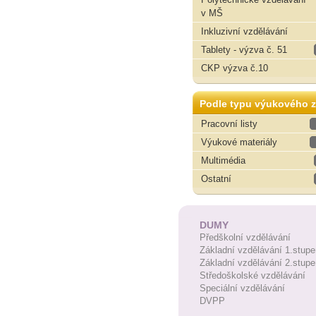
v MŠ
Inkluzivní vzdělávání
Tablety - výzva č. 51
CKP výzva č.10
Podle typu výukového z
Pracovní listy
Výukové materiály
Multimédia
Ostatní
DUMY
Předškolní vzdělávání
Základní vzdělávání 1.stupe
Základní vzdělávání 2.stupe
Středoškolské vzdělávání
Speciální vzdělávání
DVPP