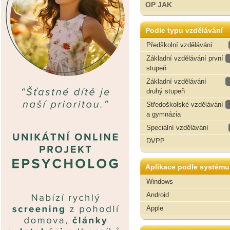
OP JAK
Podle typu vzdělávání
Předškolní vzdělávání
Základní vzdělávání první
stupeň
Základní vzdělávání
druhý stupeň
Středoškolské vzdělávání
a gymnázia
Speciální vzdělávání
DVPP
Aplikace podle systému
Windows
Android
Apple