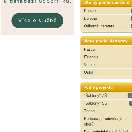
eKnihy podle zaměření
Poezie
Beletrie
Odborná literatura
Videa podle platformy
Pasco
iTriangle
Vernier
Ostatní
Podle projektu
"Šablony" ZŠ
1
"Šablony" SŠ
Triangl
Podpora přírodovědných
oborů
Polytechnické vzdělávání