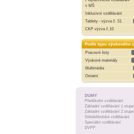
v MŠ
Inkluzivní vzdělávání
Tablety - výzva č. 51
CKP výzva č.10
Podle typu výukového z
Pracovní listy
Výukové materiály
Multimédia
Ostatní
DUMY
Předškolní vzdělávání
Základní vzdělávání 1.stupe
Základní vzdělávání 2.stupe
Středoškolské vzdělávání
Speciální vzdělávání
DVPP