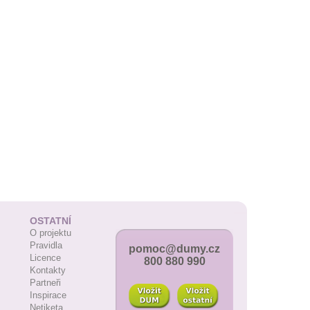
OSTATNÍ
O projektu
Pravidla
pomoc@dumy.cz
Licence
800 880 990
Kontakty
Partneři
Inspirace
Netiketa