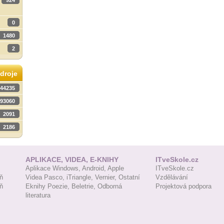
924
0
1480
2
droje
44235
93060
2091
2186
APLIKACE, VIDEA, E-KNIHY
ITveSkole.cz
Aplikace Windows,
Android,
Apple
ITveSkole.cz
ň
Videa Pasco,
iTriangle,
Vernier,
Ostatní
Vzdělávání
ň
Eknihy Poezie,
Beletrie,
Odborná
Projektová podpora
literatura