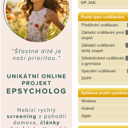
OP JAK
Podle typu vzdělávání
Předškolní vzdělávání
Základní vzdělávání první
stupeň
Základní vzdělávání
druhý stupeň
Středoškolské vzdělávání
a gymnázia
Speciální vzdělávání
DVPP
Aplikace podle systému
Windows
Android
Apple