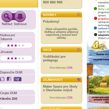
800 880 990
NOVINKY
Prázdniny!
Všem uživatelům portálu
DUMy.cz přejeme příjemný
Hodnocení
odpočinek a krásné letní
zážitky.
Odborník
AKCE
Uživatelé
Vzdělávání pro
pedagogy
Více informací
ZDE
.
Doporučte DUM
ZAJÍMAVOSTI
Maker Space pro školy
v Otevřeném mlýně
Citujte DUM
Více informací
ZDE
.
Klikněte ZDE