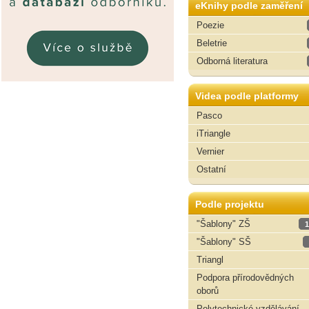
eKnihy podle zaměření
Poezie
Beletrie
Odborná literatura
Videa podle platformy
Pasco
iTriangle
Vernier
Ostatní
Podle projektu
"Šablony" ZŠ
1
"Šablony" SŠ
Triangl
Podpora přírodovědných
oborů
Polytechnické vzdělávání