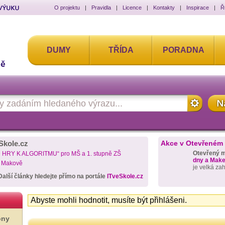
O projektu
|
Pravidla
|
Licence
|
Kontakty
|
Inspirace
|
Ř
DUMY
TŘÍDA
PORADNA
Skole.cz
Akce v Otevřeném
Otevřený 
D HRY K ALGORITMU“ pro MŠ a 1. stupně ZŠ
dny a Maker
a Makově
je velká za
Další články hledejte přímo na portále
ITveSkole.cz
Abyste mohli hodnotit, musíte být přihlášeni.
ony