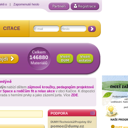
ekli o
|
Zapomenuté heslo
CITACE
Celkem
146880
Materiálů
 mlýně
mlýn
nabízí dětem
zájmové kroužky, pedagogům projektové
 Space a rodičům fit a relax akce
v obci Kačice. K dispozici
hrada s herními prvky a jako zázemí jurta. Více
ZDE
.
PODPORA
DUMY/Technická/Projekty EU
pomoc@dumy.cz