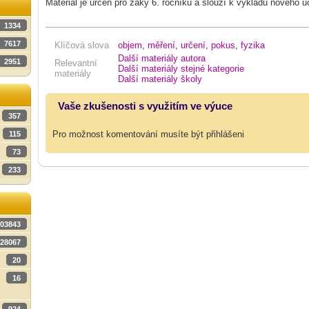
Materiál je určen pro žáky 6. ročníku a slouží k výkladu nového u
1334
7617
Klíčová slova
objem
,
měření
,
určení
,
pokus
,
fyzika
Další materiály autora
2951
Relevantní
Další materiály stejné kategorie
materiály
Další materiály školy
Vaše zkušenosti s využitím ve výuce
357
Pro možnost komentování musíte být přihlášeni
115
73
233
03843
28067
20
16