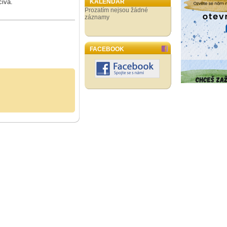
čiva.
KALENDÁŘ
Prozatím nejsou žádné
záznamy
FACEBOOK