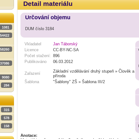
Detail materiálu
Určování objemu
1081
DUM číslo 3184
54422
Vkladatel
Jan Táborský
58260
Licence
CC-BY-NC-SA
Počet stažení:
896
Publikováno
06.03.2012
37086
Základní vzdělávání druhý stupeň » Člověk a
Zařazení
příroda
9080
Šablona
"Šablony" ZŠ » Šablona III/2
284
315
578
158
Anotace: