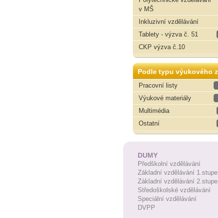
v MŠ
Inkluzivní vzdělávání
Tablety - výzva č. 51
CKP výzva č.10
Podle typu výukového z
Pracovní listy
Výukové materiály
Multimédia
Ostatní
DUMY
Předškolní vzdělávání
Základní vzdělávání 1.stupe
Základní vzdělávání 2.stupe
Středoškolské vzdělávání
Speciální vzdělávání
DVPP