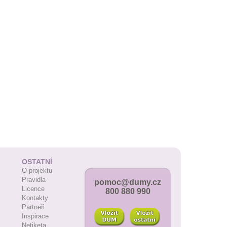
OSTATNÍ
O projektu
Pravidla
pomoc@dumy.cz
Licence
800 880 990
Kontakty
Partneři
Inspirace
Netiketa