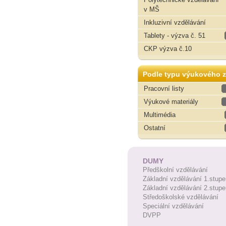
v MŠ
Inkluzivní vzdělávání
Tablety - výzva č. 51
CKP výzva č.10
Podle typu výukového z
Pracovní listy
Výukové materiály
Multimédia
Ostatní
DUMY
Předškolní vzdělávání
Základní vzdělávání 1.stupe
Základní vzdělávání 2.stupe
Středoškolské vzdělávání
Speciální vzdělávání
DVPP