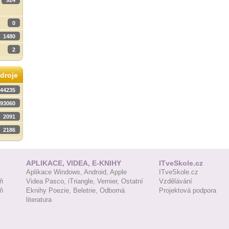
924
0
1480
2
droje
44235
93060
2091
2186
APLIKACE, VIDEA, E-KNIHY
ITveSkole.cz
Aplikace Windows,
Android,
Apple
ITveSkole.cz
ň
Videa Pasco,
iTriangle,
Vernier,
Ostatní
Vzdělávání
ň
Eknihy Poezie,
Beletrie,
Odborná
Projektová podpora
literatura