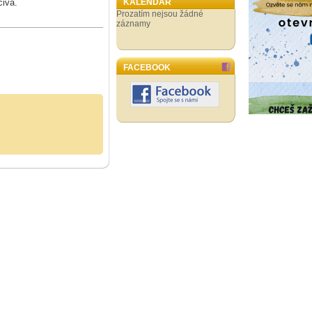
čiva.
KALENDÁŘ
Prozatím nejsou žádné
záznamy
FACEBOOK