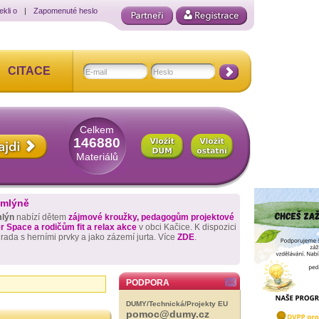
ekli o
|
Zapomenuté heslo
CITACE
Celkem
146880
Materiálů
 mlýně
mlýn
nabízí dětem
zájmové kroužky, pedagogům projektové
 Space a rodičům fit a relax akce
v obci Kačice. K dispozici
hrada s herními prvky a jako zázemí jurta. Více
ZDE
.
PODPORA
DUMY/Technická/Projekty EU
pomoc@dumy.cz