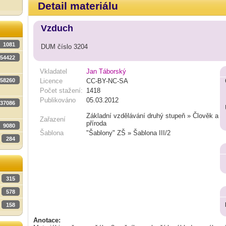
Detail materiálu
Vzduch
1081
DUM číslo 3204
54422
Vkladatel
Jan Táborský
58260
Licence
CC-BY-NC-SA
Počet stažení:
1418
Publikováno
05.03.2012
37086
Základní vzdělávání druhý stupeň » Člověk a
Zařazení
příroda
9080
Šablona
"Šablony" ZŠ » Šablona III/2
284
315
578
158
Anotace: