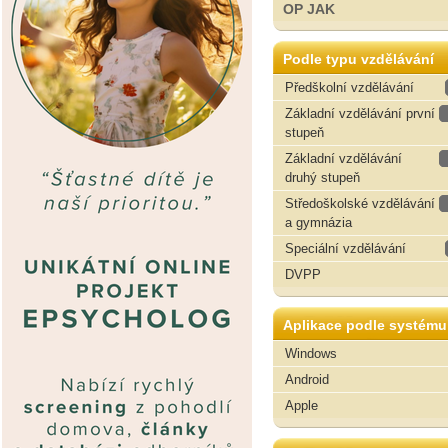
OP JAK
Podle typu vzdělávání
Předškolní vzdělávání
Základní vzdělávání první
stupeň
Základní vzdělávání
druhý stupeň
Středoškolské vzdělávání
a gymnázia
Speciální vzdělávání
DVPP
Aplikace podle systému
Windows
Android
Apple