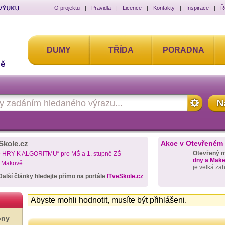
O projektu
|
Pravidla
|
Licence
|
Kontakty
|
Inspirace
|
Ř
DUMY
TŘÍDA
PORADNA
Skole.cz
Akce v Otevřeném
Otevřený 
D HRY K ALGORITMU“ pro MŠ a 1. stupně ZŠ
dny a Maker
a Makově
je velká za
Další články hledejte přímo na portále
ITveSkole.cz
Abyste mohli hodnotit, musíte být přihlášeni.
ony