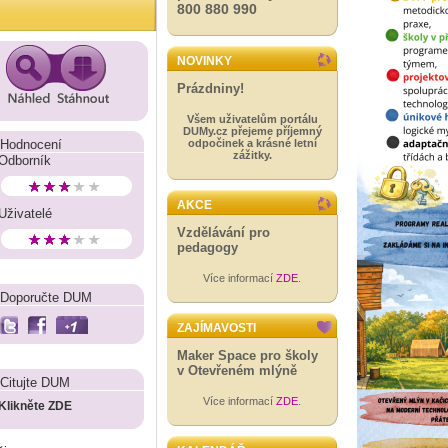
800 880 990
NOVINKY
Prázdniny!
Všem uživatelům portálu
DUMy.cz přejeme příjemný
Hodnocení
odpočinek a krásné letní
zážitky.
Odborník
AKCE
Uživatelé
Vzdělávání pro
pedagogy
Více informací
ZDE
.
Doporučte DUM
ZAJÍMAVOSTI
Maker Space pro školy
v Otevřeném mlýně
Citujte DUM
Více informací
ZDE
.
Klikněte ZDE