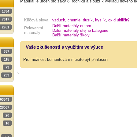
Materiál je určen pro žáky 8. ročníku a slouží k výkladu nového u
1334
7617
Klíčová slova
vzduch
,
chemie
,
dusík
,
kyslík
,
oxid uhličitý
Další materiály autora
2951
Relevantní
Další materiály stejné kategorie
materiály
Další materiály školy
Vaše zkušenosti s využitím ve výuce
357
Pro možnost komentování musíte být přihlášeni
115
73
233
03843
28067
20
16