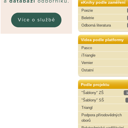
eKnihy podle zaměření
Poezie
Beletrie
Odborná literatura
Videa podle platformy
Pasco
iTriangle
Vernier
Ostatní
Podle projektu
"Šablony" ZŠ
1
"Šablony" SŠ
Triangl
Podpora přírodovědných
oborů
Polytechnické vzdělávání