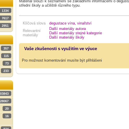
Materiál slouží k seznámení se základními informacemi o degusta
střední školy a učiliště různého typu.
1334
7617
Klíčová slova
degustace vína
,
vinařství
2951
Další materiály autora
Relevantní
Další materiály stejné kategorie
materiály
Další materiály školy
Vaše zkušenosti s využitím ve výuce
357
115
Pro možnost komentování musíte být přihlášeni
73
233
03843
28067
20
16