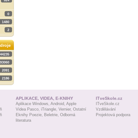
924
0
1480
2
droje
44235
93060
2091
2186
APLIKACE, VIDEA, E-KNIHY
ITveSkole.cz
Aplikace Windows,
Android,
Apple
ITveSkole.cz
ň
Videa Pasco,
iTriangle,
Vernier,
Ostatní
Vzdělávání
ň
Eknihy Poezie,
Beletrie,
Odborná
Projektová podpora
literatura