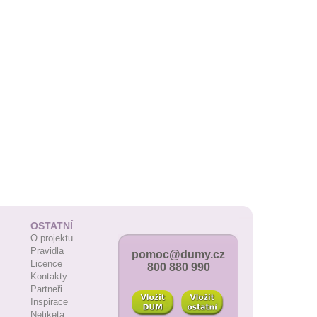
OSTATNÍ
O projektu
Pravidla
pomoc@dumy.cz
Licence
800 880 990
Kontakty
Partneři
Inspirace
Netiketa