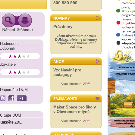
800 880 990
NOVINKY
Prázdniny!
Všem uživatelům portálu
DUMy.cz přejeme příjemný
Hodnocení
odpočinek a krásné letní
zážitky.
Odborník
AKCE
Uživatelé
Vzdělávání pro
pedagogy
Více informací
ZDE
.
Doporučte DUM
ZAJÍMAVOSTI
Maker Space pro školy
v Otevřeném mlýně
Citujte DUM
Více informací
ZDE
.
Klikněte ZDE