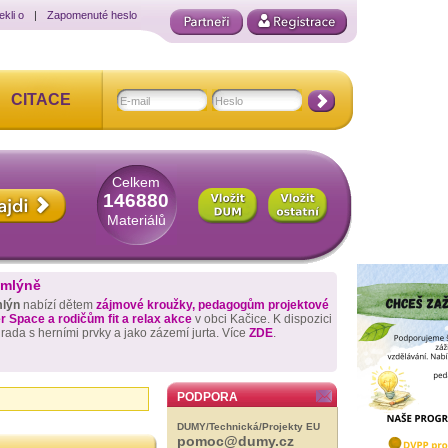
ekli o
|
Zapomenuté heslo
CITACE
Celkem
146880
Materiálů
 mlýně
mlýn
nabízí dětem
zájmové kroužky, pedagogům projektové
 Space a rodičům fit a relax akce
v obci Kačice. K dispozici
hrada s herními prvky a jako zázemí jurta. Více
ZDE
.
PODPORA
DUMY/Technická/Projekty EU
pomoc@dumy.cz