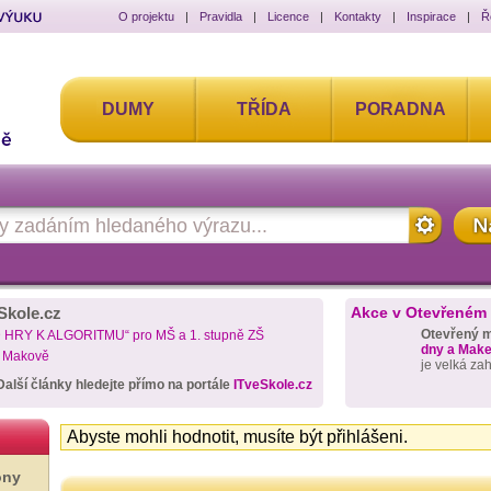
O projektu
|
Pravidla
|
Licence
|
Kontakty
|
Inspirace
|
Ř
DUMY
TŘÍDA
PORADNA
Skole.cz
Akce v Otevřeném
Otevřený 
D HRY K ALGORITMU“ pro MŠ a 1. stupně ZŠ
dny a Maker
a Makově
je velká za
Další články hledejte přímo na portále
ITveSkole.cz
Abyste mohli hodnotit, musíte být přihlášeni.
ony