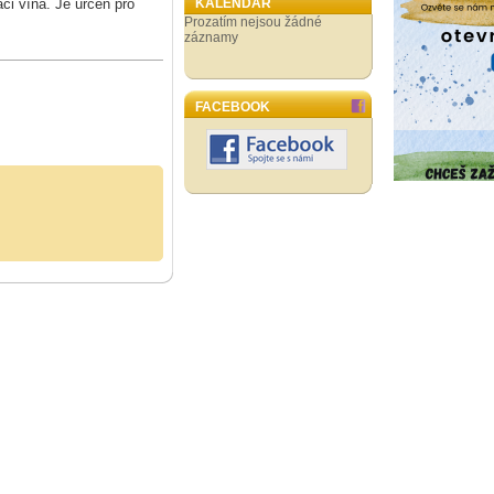
ci vína. Je určen pro
KALENDÁŘ
Prozatím nejsou žádné
záznamy
FACEBOOK