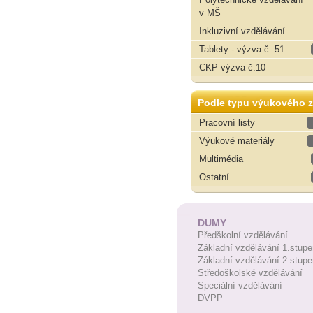
v MŠ
Inkluzivní vzdělávání
Tablety - výzva č. 51
CKP výzva č.10
Podle typu výukového z
Pracovní listy
Výukové materiály
Multimédia
Ostatní
DUMY
Předškolní vzdělávání
Základní vzdělávání 1.stupe
Základní vzdělávání 2.stupe
Středoškolské vzdělávání
Speciální vzdělávání
DVPP