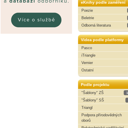
eKnihy podle zaměření
Poezie
Beletrie
Odborná literatura
Videa podle platformy
Pasco
iTriangle
Vernier
Ostatní
Podle projektu
"Šablony" ZŠ
1
"Šablony" SŠ
Triangl
Podpora přírodovědných
oborů
Polytechnické vzdělávání