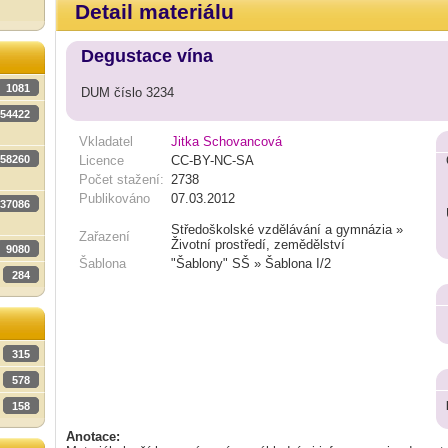
Detail materiálu
Degustace vína
1081
DUM číslo 3234
54422
Vkladatel
Jitka Schovancová
58260
Licence
CC-BY-NC-SA
Počet stažení:
2738
Publikováno
07.03.2012
37086
Středoškolské vzdělávání a gymnázia »
Zařazení
Životní prostředí, zemědělství
9080
Šablona
"Šablony" SŠ » Šablona I/2
284
315
578
158
Anotace: