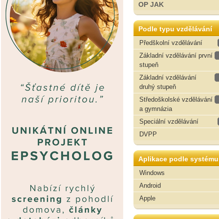
OP JAK
Podle typu vzdělávání
Předškolní vzdělávání
Základní vzdělávání první
stupeň
Základní vzdělávání
druhý stupeň
Středoškolské vzdělávání
a gymnázia
Speciální vzdělávání
DVPP
Aplikace podle systému
Windows
Android
Apple