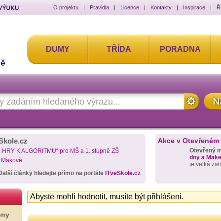
O projektu
|
Pravidla
|
Licence
|
Kontakty
|
Inspirace
|
Ř
DUMY
TŘÍDA
PORADNA
Skole.cz
Akce v Otevřeném
Otevřený 
D HRY K ALGORITMU“ pro MŠ a 1. stupně ZŠ
dny a Maker
a Makově
je velká za
Další články hledejte přímo na portále
ITveSkole.cz
Abyste mohli hodnotit, musíte být přihlášeni.
ony