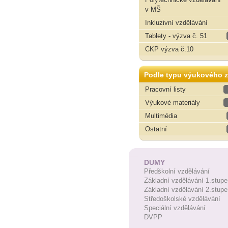
v MŠ
Inkluzivní vzdělávání
Tablety - výzva č. 51
CKP výzva č.10
Podle typu výukového z
Pracovní listy
Výukové materiály
Multimédia
Ostatní
DUMY
Předškolní vzdělávání
Základní vzdělávání 1.stupe
Základní vzdělávání 2.stupe
Středoškolské vzdělávání
Speciální vzdělávání
DVPP