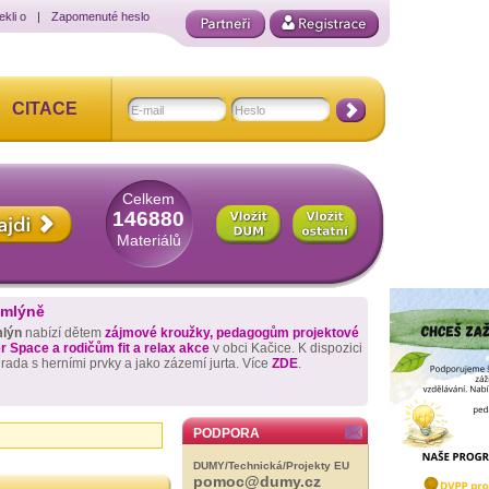
ekli o
|
Zapomenuté heslo
CITACE
Celkem
146880
Materiálů
 mlýně
mlýn
nabízí dětem
zájmové kroužky, pedagogům projektové
 Space a rodičům fit a relax akce
v obci Kačice. K dispozici
hrada s herními prvky a jako zázemí jurta. Více
ZDE
.
PODPORA
DUMY/Technická/Projekty EU
pomoc@dumy.cz