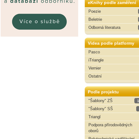
eKnihy podle zaměření
Poezie
Beletrie
Odborná literatura
Videa podle platformy
Pasco
iTriangle
Vernier
Ostatní
Podle projektu
"Šablony" ZŠ
1
"Šablony" SŠ
Triangl
Podpora přírodovědných
oborů
Polytechnické vzdělávání