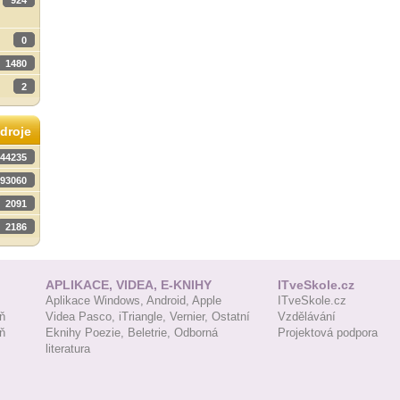
924
0
1480
2
droje
44235
93060
2091
2186
APLIKACE, VIDEA, E-KNIHY
ITveSkole.cz
Aplikace Windows,
Android,
Apple
ITveSkole.cz
ň
Videa Pasco,
iTriangle,
Vernier,
Ostatní
Vzdělávání
ň
Eknihy Poezie,
Beletrie,
Odborná
Projektová podpora
literatura