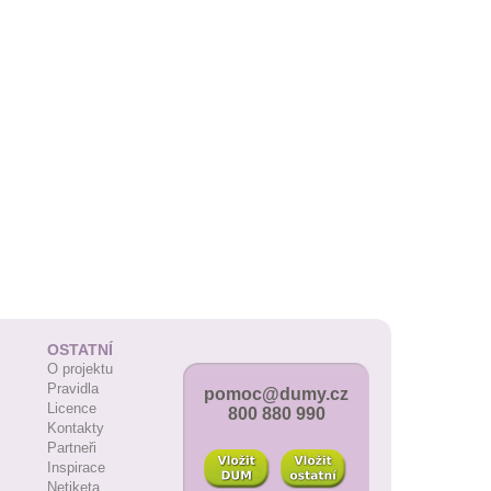
OSTATNÍ
O projektu
Pravidla
pomoc@dumy.cz
Licence
800 880 990
Kontakty
Partneři
Inspirace
Netiketa