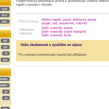
PowerPointová prezentace určená k prohlubování znalostí elektr
napětí a proudu v obvodu.
1334
7617
Měření napětí
,
proud
,
elektrický obvod
,
Klíčová slova
2951
ampér
,
volt
,
ampérmetr
,
voltmetr.
Další materiály autora
Relevantní
Další materiály stejné kategorie
materiály
Další materiály školy
357
Vaše zkušenosti s využitím ve výuce
115
73
Pro možnost komentování musíte být přihlášeni
233
03843
28067
20
16