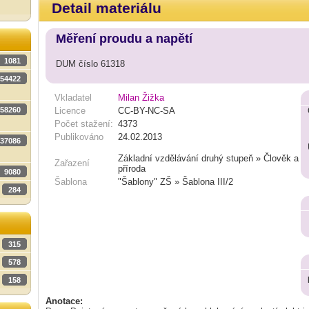
Detail materiálu
Měření proudu a napětí
1081
DUM číslo 61318
54422
Vkladatel
Milan Žižka
58260
Licence
CC-BY-NC-SA
Počet stažení:
4373
Publikováno
24.02.2013
37086
Základní vzdělávání druhý stupeň » Člověk a
Zařazení
příroda
9080
Šablona
"Šablony" ZŠ » Šablona III/2
284
315
578
158
Anotace: