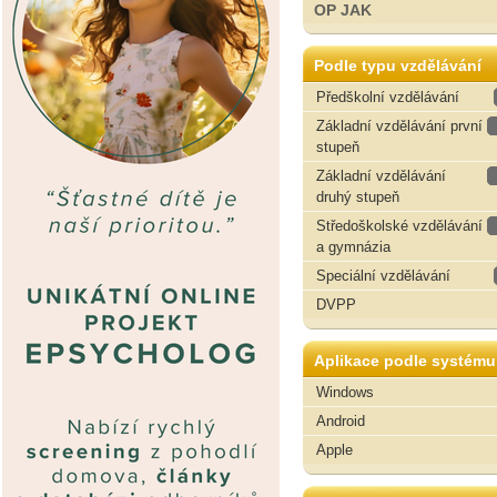
OP JAK
Podle typu vzdělávání
Předškolní vzdělávání
Základní vzdělávání první
stupeň
Základní vzdělávání
druhý stupeň
Středoškolské vzdělávání
a gymnázia
Speciální vzdělávání
DVPP
Aplikace podle systému
Windows
Android
Apple