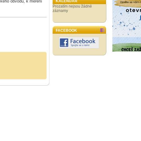
ického obvodu, k měření
KALENDÁŘ
Prozatím nejsou žádné
záznamy
FACEBOOK