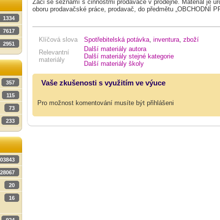
Žáci se seznámí s činnostmi prodavače v prodejně. Materiál je ur
oboru prodavačské práce, prodavač, do předmětu „OBCHODNÍ 
1334
7617
Klíčová slova
Spotřebitelská potávka
,
inventura
,
zboží
2951
Další materiály autora
Relevantní
Další materiály stejné kategorie
materiály
Další materiály školy
Vaše zkušenosti s využitím ve výuce
357
115
Pro možnost komentování musíte být přihlášeni
73
233
03843
28067
20
16