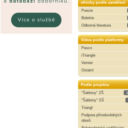
eKnihy podle zaměření
Poezie
Beletrie
Odborná literatura
Videa podle platformy
Pasco
iTriangle
Vernier
Ostatní
Podle projektu
"Šablony" ZŠ
1
"Šablony" SŠ
Triangl
Podpora přírodovědných
oborů
Polytechnické vzdělávání