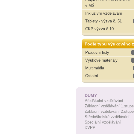
v MŠ
Inkluzivní vzdělávání
Tablety - výzva č. 51
CKP výzva č.10
Podle typu výukového z
Pracovní listy
Výukové materiály
Multimédia
Ostatní
DUMY
Předškolní vzdělávání
Základní vzdělávání 1.stupe
Základní vzdělávání 2.stupe
Středoškolské vzdělávání
Speciální vzdělávání
DVPP