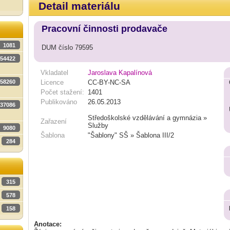
Detail materiálu
Pracovní činnosti prodavače
1081
DUM číslo 79595
54422
Vkladatel
Jaroslava Kapalínová
58260
Licence
CC-BY-NC-SA
Počet stažení:
1401
Publikováno
26.05.2013
37086
Středoškolské vzdělávání a gymnázia »
Zařazení
Služby
9080
Šablona
"Šablony" SŠ » Šablona III/2
284
315
578
158
Anotace: