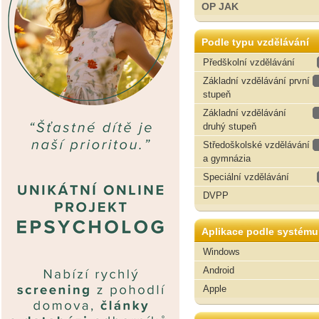
OP JAK
Podle typu vzdělávání
Předškolní vzdělávání
Základní vzdělávání první
stupeň
Základní vzdělávání
druhý stupeň
Středoškolské vzdělávání
a gymnázia
Speciální vzdělávání
DVPP
Aplikace podle systému
Windows
Android
Apple