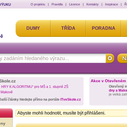
O projektu
|
Pravidla
|
Licence
|
Kontakty
|
Inspirace
|
Ř
DUMY
TŘÍDA
PORADNA
Skole.cz
Akce v Otevřeném
Otevřený 
D HRY K ALGORITMU“ pro MŠ a 1. stupně ZŠ
dny a Maker
a Makově
je velká za
Další články hledejte přímo na portále
ITveSkole.cz
Abyste mohli hodnotit, musíte být přihlášeni.
ony