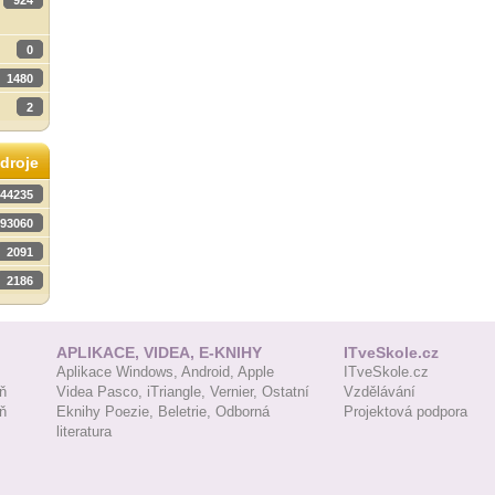
924
0
1480
2
droje
44235
93060
2091
2186
APLIKACE, VIDEA, E-KNIHY
ITveSkole.cz
Aplikace Windows,
Android,
Apple
ITveSkole.cz
ň
Videa Pasco,
iTriangle,
Vernier,
Ostatní
Vzdělávání
ň
Eknihy Poezie,
Beletrie,
Odborná
Projektová podpora
literatura