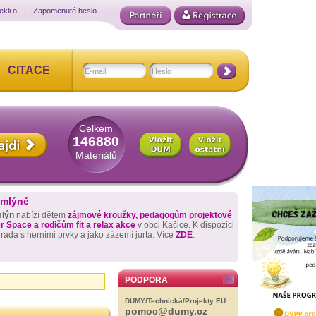
ekli o
|
Zapomenuté heslo
CITACE
Celkem
146880
Materiálů
 mlýně
mlýn
nabízí dětem
zájmové kroužky, pedagogům projektové
 Space a rodičům fit a relax akce
v obci Kačice. K dispozici
hrada s herními prvky a jako zázemí jurta. Více
ZDE
.
PODPORA
DUMY/Technická/Projekty EU
pomoc@dumy.cz