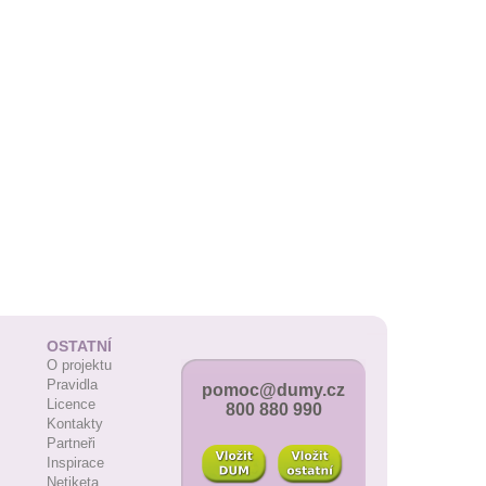
OSTATNÍ
O projektu
Pravidla
pomoc@dumy.cz
Licence
800 880 990
Kontakty
Partneři
Inspirace
Netiketa