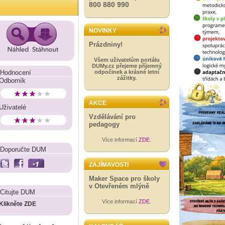
800 880 990
NOVINKY
Prázdniny!
Všem uživatelům portálu
DUMy.cz přejeme příjemný
Hodnocení
odpočinek a krásné letní
zážitky.
Odborník
AKCE
Uživatelé
Vzdělávání pro
pedagogy
Více informací
ZDE
.
Doporučte DUM
ZAJÍMAVOSTI
Maker Space pro školy
v Otevřeném mlýně
Citujte DUM
Více informací
ZDE
.
Klikněte ZDE