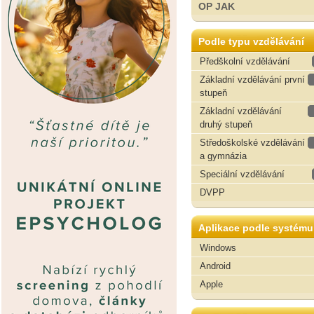
OP JAK
Podle typu vzdělávání
Předškolní vzdělávání
Základní vzdělávání první
stupeň
Základní vzdělávání
druhý stupeň
Středoškolské vzdělávání
a gymnázia
Speciální vzdělávání
DVPP
Aplikace podle systému
Windows
Android
Apple