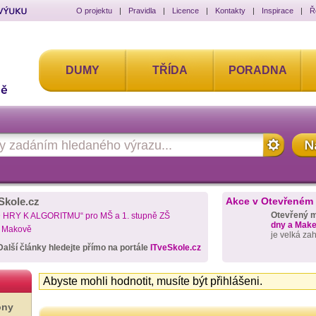
O projektu
|
Pravidla
|
Licence
|
Kontakty
|
Inspirace
|
Ř
DUMY
TŘÍDA
PORADNA
Skole.cz
Akce v Otevřeném
Otevřený 
D HRY K ALGORITMU“ pro MŠ a 1. stupně ZŠ
dny a Maker
a Makově
je velká za
Další články hledejte přímo na portále
ITveSkole.cz
Abyste mohli hodnotit, musíte být přihlášeni.
ony