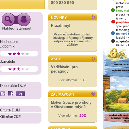
800 880 990
NOVINKY
Prázdniny!
Všem uživatelům portálu
DUMy.cz přejeme příjemný
Hodnocení
odpočinek a krásné letní
zážitky.
Odborník
AKCE
Uživatelé
Vzdělávání pro
pedagogy
Více informací
ZDE
.
Doporučte DUM
ZAJÍMAVOSTI
Maker Space pro školy
v Otevřeném mlýně
Citujte DUM
Více informací
ZDE
.
Klikněte ZDE