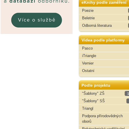
eKnihy podle zaměření
Poezie
Beletrie
Odborná literatura
Videa podle platformy
Pasco
iTriangle
Vernier
Ostatní
Podle projektu
"Šablony" ZŠ
1
"Šablony" SŠ
Triangl
Podpora přírodovědných
oborů
Polytechnické vzdělávání