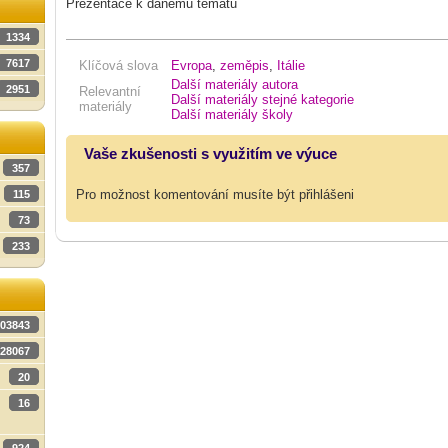
Prezentace k danému tématu
1334
7617
Klíčová slova
Evropa
,
zeměpis
,
Itálie
Další materiály autora
2951
Relevantní
Další materiály stejné kategorie
materiály
Další materiály školy
Vaše zkušenosti s využitím ve výuce
357
Pro možnost komentování musíte být přihlášeni
115
73
233
03843
28067
20
16