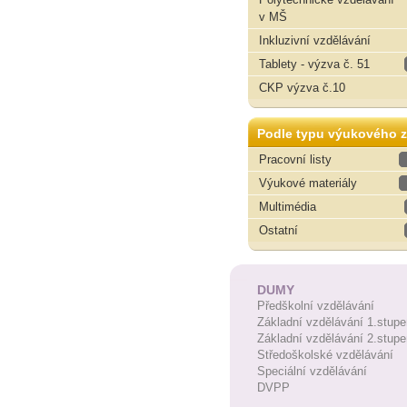
v MŠ
Inkluzivní vzdělávání
Tablety - výzva č. 51
CKP výzva č.10
Podle typu výukového z
Pracovní listy
Výukové materiály
Multimédia
Ostatní
DUMY
Předškolní vzdělávání
Základní vzdělávání 1.stupe
Základní vzdělávání 2.stupe
Středoškolské vzdělávání
Speciální vzdělávání
DVPP