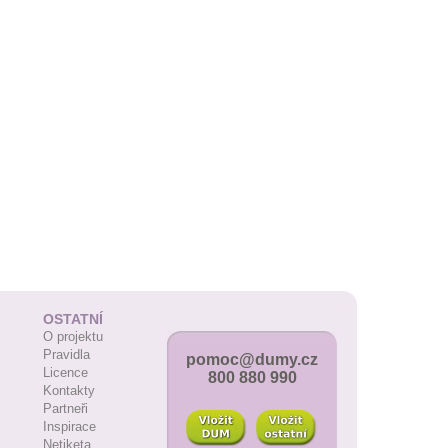
OSTATNÍ
O projektu
Pravidla
pomoc@dumy.cz
Licence
800 880 990
Kontakty
Partneři
Inspirace
Netiketa