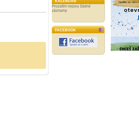
KALENDÁŘ
Prozatím nejsou žádné
záznamy
FACEBOOK