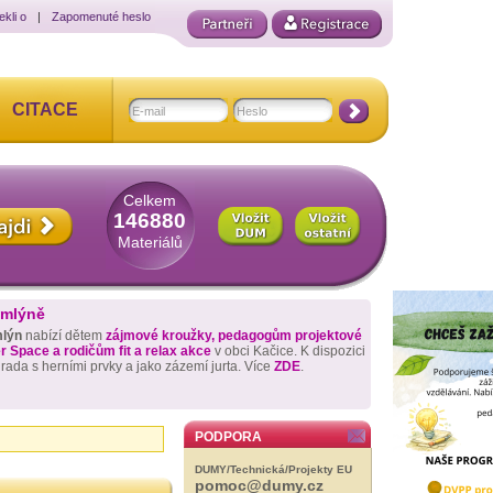
ekli o
|
Zapomenuté heslo
CITACE
Celkem
146880
Materiálů
 mlýně
mlýn
nabízí dětem
zájmové kroužky, pedagogům projektové
 Space a rodičům fit a relax akce
v obci Kačice. K dispozici
hrada s herními prvky a jako zázemí jurta. Více
ZDE
.
PODPORA
DUMY/Technická/Projekty EU
pomoc@dumy.cz