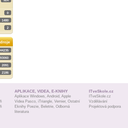
924
0
1480
2
droje
44235
93060
2091
2186
APLIKACE, VIDEA, E-KNIHY
ITveSkole.cz
Aplikace Windows,
Android,
Apple
ITveSkole.cz
ň
Videa Pasco,
iTriangle,
Vernier,
Ostatní
Vzdělávání
ň
Eknihy Poezie,
Beletrie,
Odborná
Projektová podpora
literatura