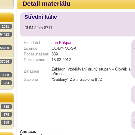
Detail materiálu
Střední Itálie
1081
DUM číslo 8717
54422
Vkladatel
Jan Kašpar
58260
Licence
CC-BY-NC-SA
Počet stažení:
839
Publikováno
15.03.2012
37086
Základní vzdělávání druhý stupeň » Člověk a
Zařazení
příroda
9080
Šablona
"Šablony" ZŠ » Šablona III/2
284
315
578
158
Anotace: