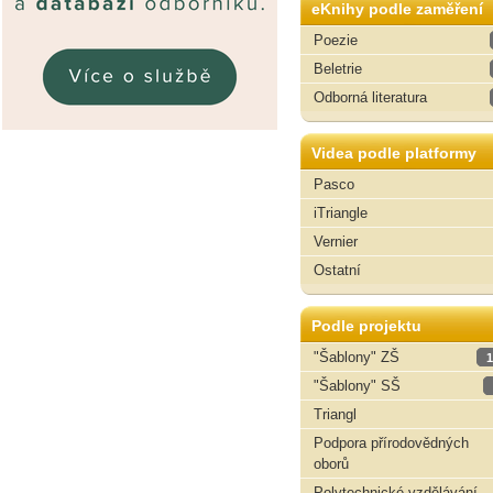
eKnihy podle zaměření
Poezie
Beletrie
Odborná literatura
Videa podle platformy
Pasco
iTriangle
Vernier
Ostatní
Podle projektu
"Šablony" ZŠ
1
"Šablony" SŠ
Triangl
Podpora přírodovědných
oborů
Polytechnické vzdělávání