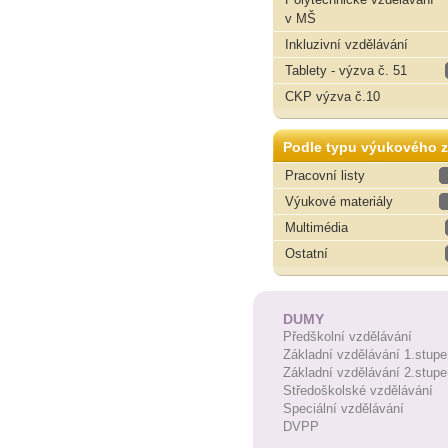
v MŠ
Inkluzivní vzdělávání
Tablety - výzva č. 51
CKP výzva č.10
Podle typu výukového z
Pracovní listy
Výukové materiály
Multimédia
Ostatní
DUMY
Předškolní vzdělávání
Základní vzdělávání 1.stupe
Základní vzdělávání 2.stupe
Středoškolské vzdělávání
Speciální vzdělávání
DVPP