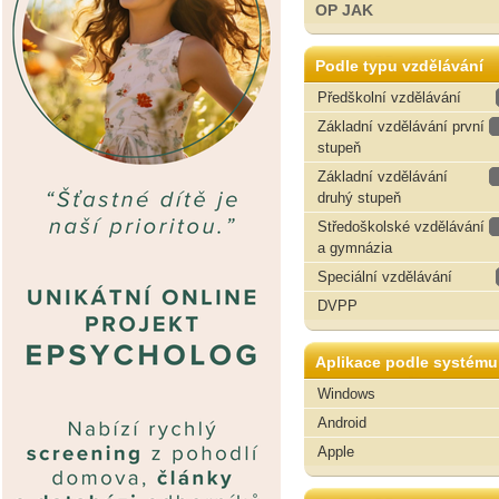
OP JAK
Podle typu vzdělávání
Předškolní vzdělávání
Základní vzdělávání první
stupeň
Základní vzdělávání
druhý stupeň
Středoškolské vzdělávání
a gymnázia
Speciální vzdělávání
DVPP
Aplikace podle systému
Windows
Android
Apple