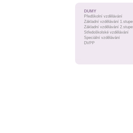
DUMY
Předškolní vzdělávání
Základní vzdělávání 1.stupe
Základní vzdělávání 2.stupe
Středoškolské vzdělávání
Speciální vzdělávání
DVPP