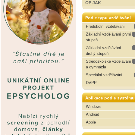
OP JAK
Podle typu vzdělávání
Předškolní vzdělávání
Základní vzdělávání první
stupeň
Základní vzdělávání
druhý stupeň
Středoškolské vzdělávání
a gymnázia
Speciální vzdělávání
DVPP
Aplikace podle systému
Windows
Android
Apple