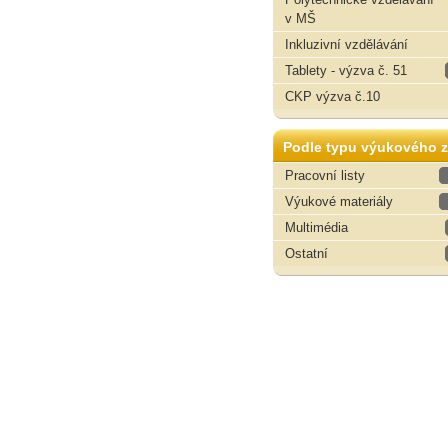
v MŠ
Inkluzivní vzdělávání
Tablety - výzva č. 51
CKP výzva č.10
Podle typu výukového z
Pracovní listy
Výukové materiály
Multimédia
Ostatní