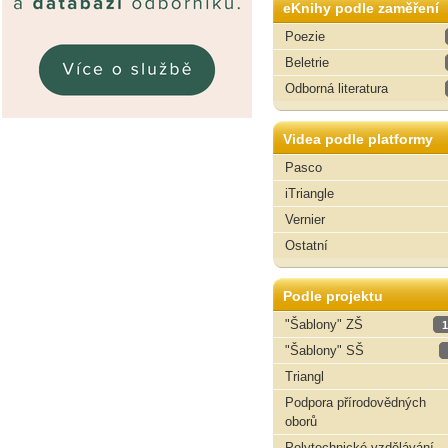
eKnihy podle zaměření
Poezie
Beletrie
Odborná literatura
Videa podle platformy
Pasco
iTriangle
Vernier
Ostatní
Podle projektu
"Šablony" ZŠ
1
"Šablony" SŠ
Triangl
Podpora přírodovědných
oborů
Polytechnické vzdělávání