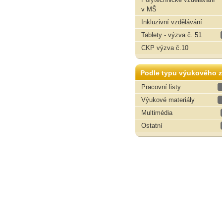
v MŠ
Inkluzivní vzdělávání
Tablety - výzva č. 51
CKP výzva č.10
Podle typu výukového z
Pracovní listy
Výukové materiály
Multimédia
Ostatní