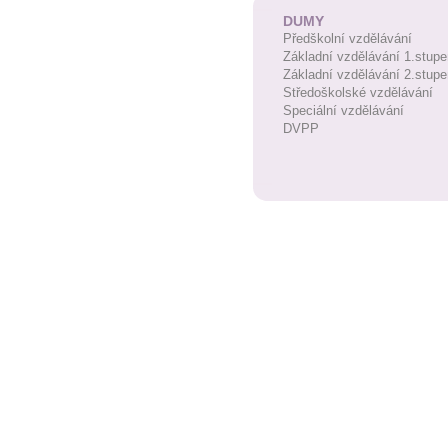
DUMY
Předškolní vzdělávání
Základní vzdělávání 1.stupe
Základní vzdělávání 2.stupe
Středoškolské vzdělávání
Speciální vzdělávání
DVPP