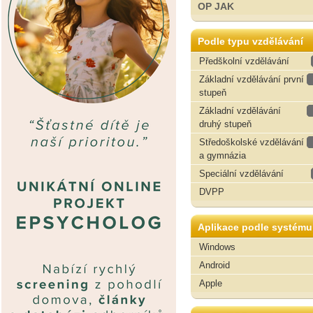
OP JAK
Podle typu vzdělávání
Předškolní vzdělávání
Základní vzdělávání první
stupeň
Základní vzdělávání
druhý stupeň
Středoškolské vzdělávání
a gymnázia
Speciální vzdělávání
DVPP
Aplikace podle systému
Windows
Android
Apple