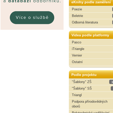
eKnihy podle zaměření
Poezie
Beletrie
Odborná literatura
Videa podle platformy
Pasco
iTriangle
Vernier
Ostatní
Podle projektu
"Šablony" ZŠ
1
"Šablony" SŠ
Triangl
Podpora přírodovědných
oborů
Polytechnické vzdělávání