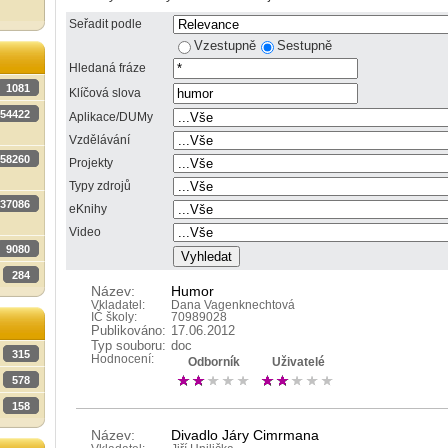
Seřadit podle
Vzestupně
Sestupně
Hledaná fráze
1081
Klíčová slova
54422
Aplikace/DUMy
Vzdělávání
58260
Projekty
Typy zdrojů
37086
eKnihy
Video
9080
284
Název:
Humor
Vkladatel:
Dana Vagenknechtová
IČ školy:
70989028
Publikováno:
17.06.2012
Typ souboru:
doc
315
Hodnocení:
Odborník
Uživatelé
578
158
Název:
Divadlo Járy Cimrmana