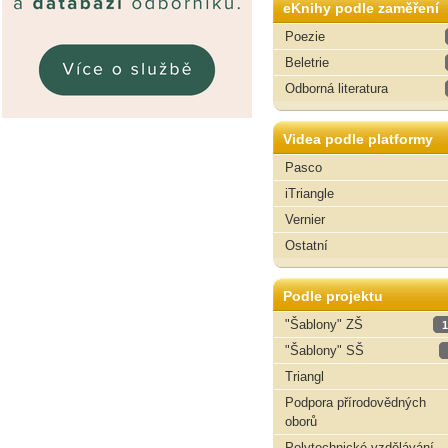
eKnihy podle zaměření
Poezie
Beletrie
Odborná literatura
Videa podle platformy
Pasco
iTriangle
Vernier
Ostatní
Podle projektu
"Šablony" ZŠ
1
"Šablony" SŠ
Triangl
Podpora přírodovědných
oborů
Polytechnické vzdělávání