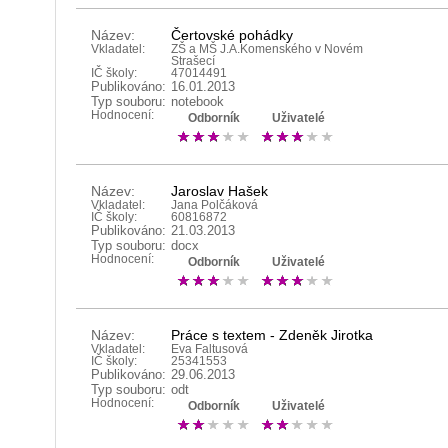
Název:
Čertovské pohádky
Vkladatel:
ZŠ a MŠ J.A.Komenského v Novém
Strašecí
IČ školy:
47014491
Publikováno:
16.01.2013
Typ souboru:
notebook
Hodnocení:
Odborník
Uživatelé
Název:
Jaroslav Hašek
Vkladatel:
Jana Polčáková
IČ školy:
60816872
Publikováno:
21.03.2013
Typ souboru:
docx
Hodnocení:
Odborník
Uživatelé
Název:
Práce s textem - Zdeněk Jirotka
Vkladatel:
Eva Faltusová
IČ školy:
25341553
Publikováno:
29.06.2013
Typ souboru:
odt
Hodnocení:
Odborník
Uživatelé