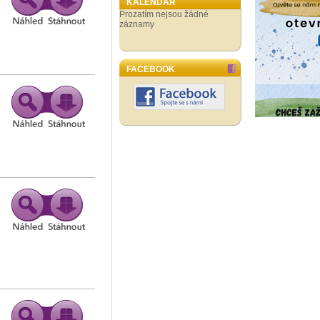
KALENDÁŘ
Prozatím nejsou žádné
záznamy
FACEBOOK