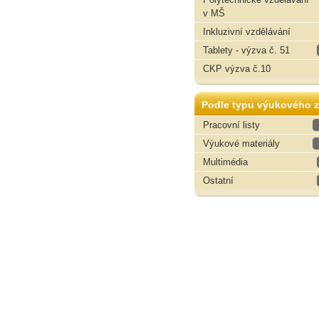
v MŠ
Inkluzivní vzdělávání
Tablety - výzva č. 51
CKP výzva č.10
Podle typu výukového z
Pracovní listy
Výukové materiály
Multimédia
Ostatní