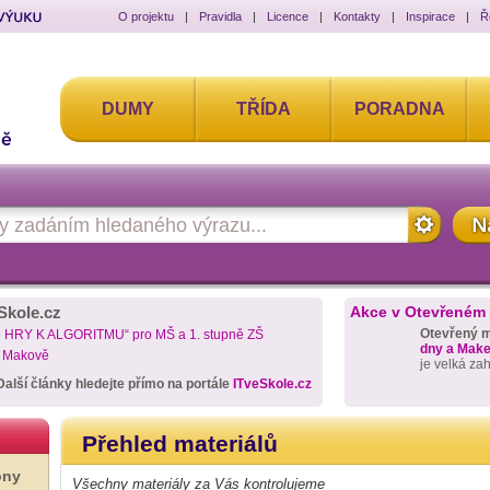
O projektu
|
Pravidla
|
Licence
|
Kontakty
|
Inspirace
|
Ř
DUMY
TŘÍDA
PORADNA
Skole.cz
Akce v Otevřeném
Otevřený 
D HRY K ALGORITMU“ pro MŠ a 1. stupně ZŠ
dny a Maker
a Makově
je velká za
Další články hledejte přímo na portále
ITveSkole.cz
Přehled materiálů
ony
Všechny materiály za Vás kontrolujeme