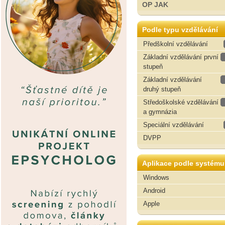
OP JAK
Podle typu vzdělávání
Předškolní vzdělávání
Základní vzdělávání první
stupeň
Základní vzdělávání
druhý stupeň
Středoškolské vzdělávání
a gymnázia
Speciální vzdělávání
DVPP
Aplikace podle systému
Windows
Android
Apple