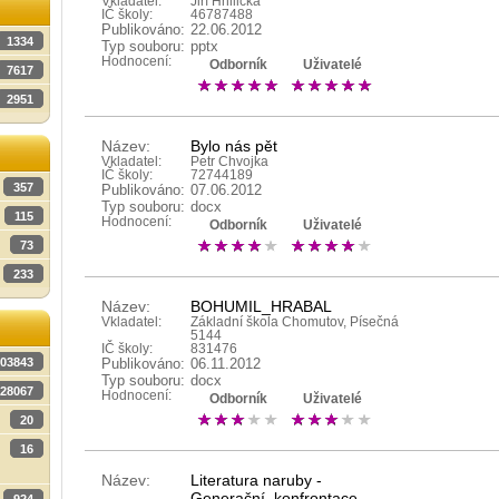
Vkladatel:
Jiří Hnilička
IČ školy:
46787488
Publikováno:
22.06.2012
1334
Typ souboru:
pptx
Hodnocení:
Odborník
Uživatelé
7617
2951
Název:
Bylo nás pět
Vkladatel:
Petr Chvojka
IČ školy:
72744189
357
Publikováno:
07.06.2012
Typ souboru:
docx
115
Hodnocení:
Odborník
Uživatelé
73
233
Název:
BOHUMIL_HRABAL
Vkladatel:
Základní škola Chomutov, Písečná
5144
IČ školy:
831476
03843
Publikováno:
06.11.2012
Typ souboru:
docx
28067
Hodnocení:
Odborník
Uživatelé
20
16
Název:
Literatura naruby -
Generační_konfrontace