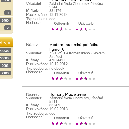
924
Vkladatel:
Základní škola Chomutov, Písečná
5144
IČ školy:
831476
0
Publikováno:
13.11.2012
Typ souboru:
doc
1480
Hodnocení:
Odborník
Uživatelé
2
droje
Název:
Moderní autorská pohádka -
humor 6
44235
Vkladatel:
ZŠ a MŠ J.A.Komenského v Novém
Strašecí
93060
IČ školy:
47014491
Publikováno:
15.12.2012
2091
Typ souboru:
notebook
Hodnocení:
2186
Odborník
Uživatelé
Název:
Humor . Muž a žena
Vkladatel:
Základní škola Chomutov, Písečná
5144
IČ školy:
831476
Publikováno:
19.02.2013
Typ souboru:
doc
Hodnocení:
Odborník
Uživatelé