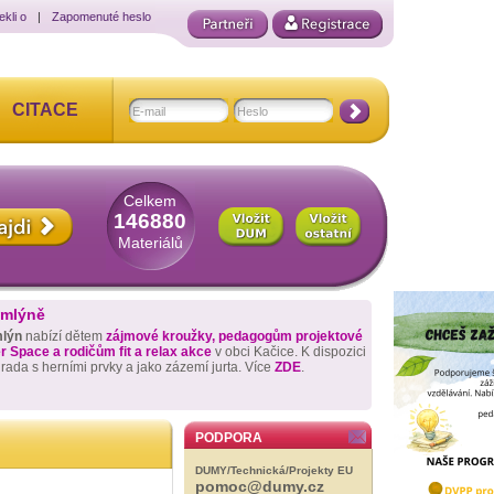
ekli o
|
Zapomenuté heslo
CITACE
Celkem
146880
Materiálů
 mlýně
mlýn
nabízí dětem
zájmové kroužky, pedagogům projektové
 Space a rodičům fit a relax akce
v obci Kačice. K dispozici
hrada s herními prvky a jako zázemí jurta. Více
ZDE
.
PODPORA
DUMY/Technická/Projekty EU
pomoc@dumy.cz