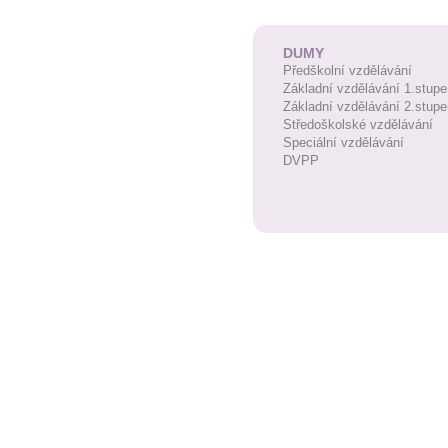
DUMY
Předškolní vzdělávání
Základní vzdělávání 1.stupe
Základní vzdělávání 2.stupe
Středoškolské vzdělávání
Speciální vzdělávání
DVPP