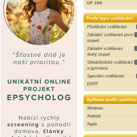
OP JAK
Podle typu vzdělávání
Předškolní vzdělávání
Základní vzdělávání první
stupeň
Základní vzdělávání
druhý stupeň
Středoškolské vzdělávání
a gymnázia
Speciální vzdělávání
DVPP
Aplikace podle systému
Windows
Android
Apple