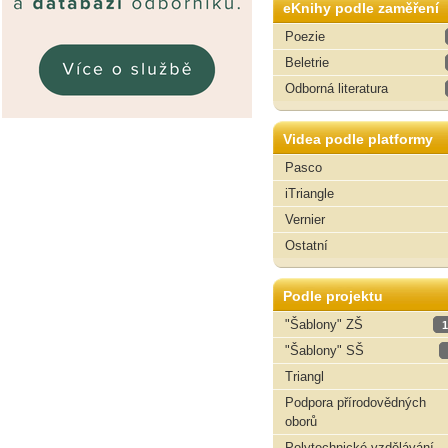
eKnihy podle zaměření
Poezie
Beletrie
Odborná literatura
Videa podle platformy
Pasco
iTriangle
Vernier
Ostatní
Podle projektu
"Šablony" ZŠ
1
"Šablony" SŠ
Triangl
Podpora přírodovědných
oborů
Polytechnické vzdělávání