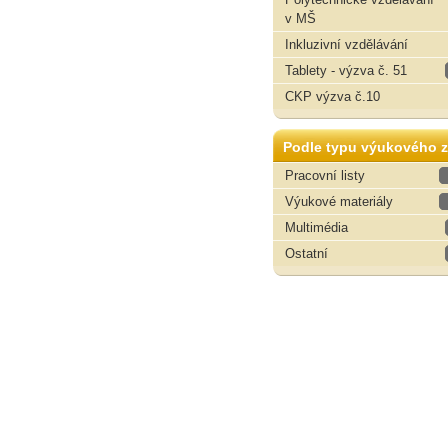
v MŠ
Inkluzivní vzdělávání
Tablety - výzva č. 51
CKP výzva č.10
Podle typu výukového z
Pracovní listy
Výukové materiály
Multimédia
Ostatní