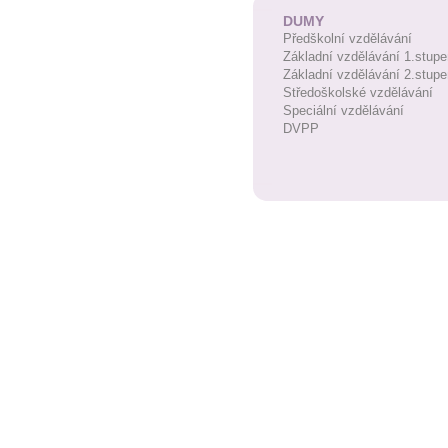
DUMY
Předškolní vzdělávání
Základní vzdělávání 1.stupe
Základní vzdělávání 2.stupe
Středoškolské vzdělávání
Speciální vzdělávání
DVPP