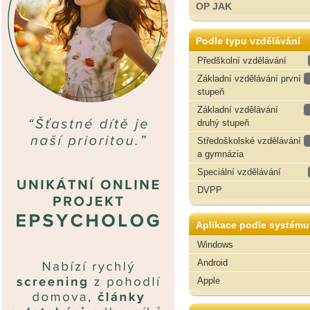
OP JAK
Podle typu vzdělávání
Předškolní vzdělávání
Základní vzdělávání první
stupeň
Základní vzdělávání
druhý stupeň
Středoškolské vzdělávání
a gymnázia
Speciální vzdělávání
DVPP
Aplikace podle systému
Windows
Android
Apple