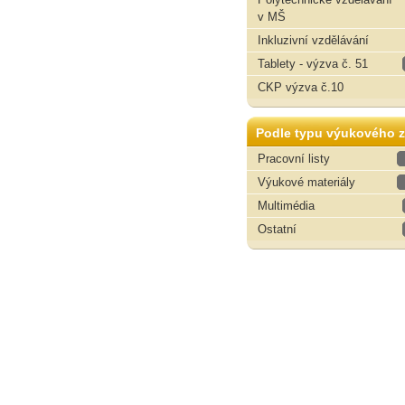
v MŠ
Inkluzivní vzdělávání
Tablety - výzva č. 51
CKP výzva č.10
Podle typu výukového z
Pracovní listy
Výukové materiály
Multimédia
Ostatní