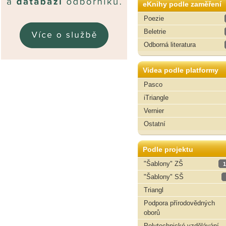
eKnihy podle zaměření
Poezie
Beletrie
Odborná literatura
Videa podle platformy
Pasco
iTriangle
Vernier
Ostatní
Podle projektu
"Šablony" ZŠ
1
"Šablony" SŠ
Triangl
Podpora přírodovědných
oborů
Polytechnické vzdělávání