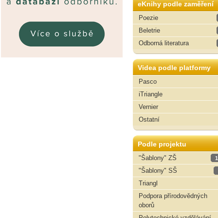
eKnihy podle zaměření
Poezie
Beletrie
Odborná literatura
Videa podle platformy
Pasco
iTriangle
Vernier
Ostatní
Podle projektu
"Šablony" ZŠ
1
"Šablony" SŠ
Triangl
Podpora přírodovědných
oborů
Polytechnické vzdělávání