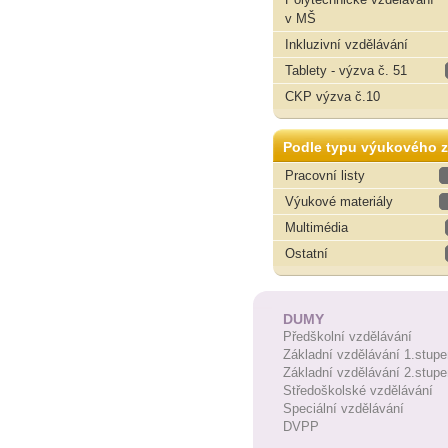
v MŠ
Inkluzivní vzdělávání
Tablety - výzva č. 51
CKP výzva č.10
Podle typu výukového z
Pracovní listy
Výukové materiály
Multimédia
Ostatní
DUMY
Předškolní vzdělávání
Základní vzdělávání 1.stupe
Základní vzdělávání 2.stupe
Středoškolské vzdělávání
Speciální vzdělávání
DVPP