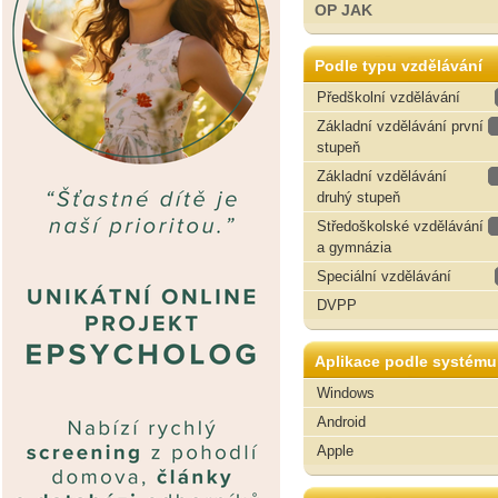
OP JAK
Podle typu vzdělávání
Předškolní vzdělávání
Základní vzdělávání první
stupeň
Základní vzdělávání
druhý stupeň
Středoškolské vzdělávání
a gymnázia
Speciální vzdělávání
DVPP
Aplikace podle systému
Windows
Android
Apple