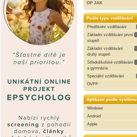
OP JAK
Podle typu vzdělávání
Předškolní vzdělávání
Základní vzdělávání první
stupeň
Základní vzdělávání
druhý stupeň
Středoškolské vzdělávání
a gymnázia
Speciální vzdělávání
DVPP
Aplikace podle systému
Windows
Android
Apple