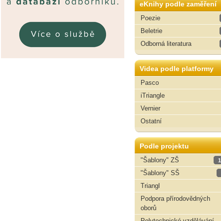
eKnihy podle zaměření
Poezie
Beletrie
Odborná literatura
Videa podle platformy
Pasco
iTriangle
Vernier
Ostatní
Podle projektu
"Šablony" ZŠ
1
"Šablony" SŠ
Triangl
Podpora přírodovědných
oborů
Polytechnické vzdělávání