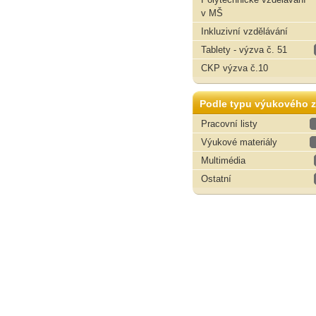
v MŠ
Inkluzivní vzdělávání
Tablety - výzva č. 51
CKP výzva č.10
Podle typu výukového z
Pracovní listy
Výukové materiály
Multimédia
Ostatní