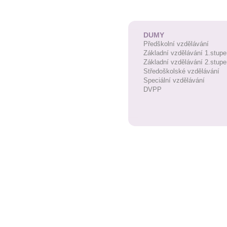
DUMY
Předškolní vzdělávání
Základní vzdělávání 1.stupe
Základní vzdělávání 2.stupe
Středoškolské vzdělávání
Speciální vzdělávání
DVPP