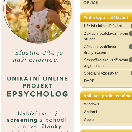
OP JAK
Podle typu vzdělávání
Předškolní vzdělávání
Základní vzdělávání první
stupeň
Základní vzdělávání
druhý stupeň
Středoškolské vzdělávání
a gymnázia
Speciální vzdělávání
DVPP
Aplikace podle systému
Windows
Android
Apple