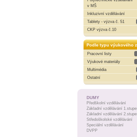
v MŠ
Inkluzivní vzdělávání
Tablety - výzva č. 51
CKP výzva č.10
Podle typu výukového z
Pracovní listy
Výukové materiály
Multimédia
Ostatní
DUMY
Předškolní vzdělávání
Základní vzdělávání 1.stupe
Základní vzdělávání 2.stupe
Středoškolské vzdělávání
Speciální vzdělávání
DVPP