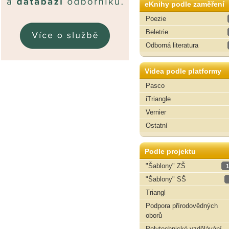
eKnihy podle zaměření
Poezie
Beletrie
Odborná literatura
Videa podle platformy
Pasco
iTriangle
Vernier
Ostatní
Podle projektu
"Šablony" ZŠ
1
"Šablony" SŠ
Triangl
Podpora přírodovědných
oborů
Polytechnické vzdělávání