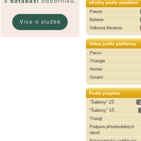
eKnihy podle zaměření
Poezie
Beletrie
Odborná literatura
Videa podle platformy
Pasco
iTriangle
Vernier
Ostatní
Podle projektu
"Šablony" ZŠ
1
"Šablony" SŠ
Triangl
Podpora přírodovědných
oborů
Polytechnické vzdělávání