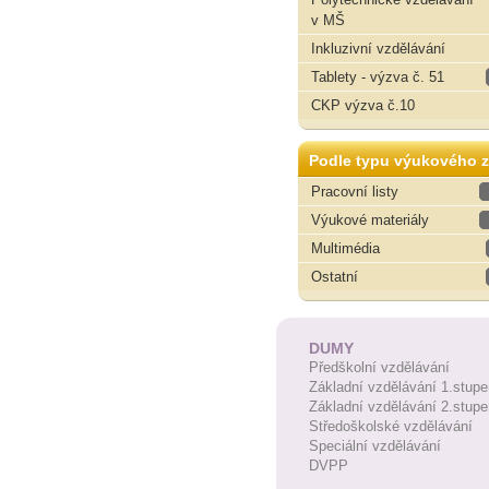
v MŠ
Inkluzivní vzdělávání
Tablety - výzva č. 51
CKP výzva č.10
Podle typu výukového z
Pracovní listy
Výukové materiály
Multimédia
Ostatní
DUMY
Předškolní vzdělávání
Základní vzdělávání 1.stupe
Základní vzdělávání 2.stupe
Středoškolské vzdělávání
Speciální vzdělávání
DVPP