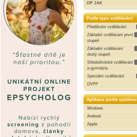
OP JAK
Podle typu vzdělávání
Předškolní vzdělávání
Základní vzdělávání první
stupeň
Základní vzdělávání
druhý stupeň
Středoškolské vzdělávání
a gymnázia
Speciální vzdělávání
DVPP
Aplikace podle systému
Windows
Android
Apple