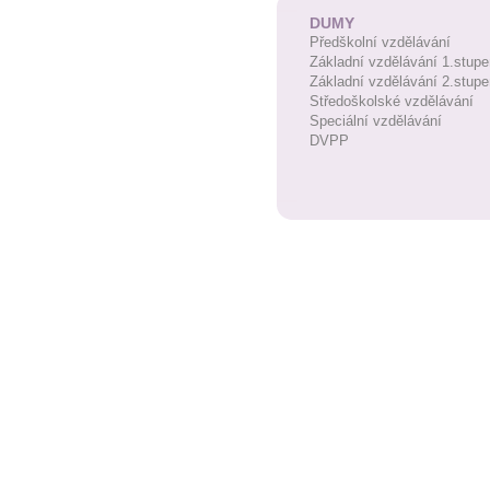
DUMY
Předškolní vzdělávání
Základní vzdělávání 1.stupe
Základní vzdělávání 2.stupe
Středoškolské vzdělávání
Speciální vzdělávání
DVPP