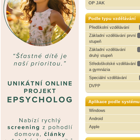
OP JAK
Podle typu vzdělávání
Předškolní vzdělávání
Základní vzdělávání první
stupeň
Základní vzdělávání
druhý stupeň
Středoškolské vzdělávání
a gymnázia
Speciální vzdělávání
DVPP
Aplikace podle systému
Windows
Android
Apple