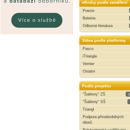
eKnihy podle zaměření
Poezie
Beletrie
Odborná literatura
Videa podle platformy
Pasco
iTriangle
Vernier
Ostatní
Podle projektu
"Šablony" ZŠ
1
"Šablony" SŠ
Triangl
Podpora přírodovědných
oborů
Polytechnické vzdělávání