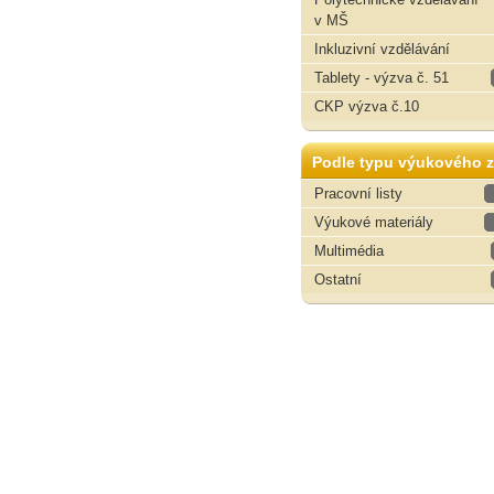
v MŠ
Inkluzivní vzdělávání
Tablety - výzva č. 51
CKP výzva č.10
Podle typu výukového z
Pracovní listy
Výukové materiály
Multimédia
Ostatní