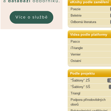
eKnihy podle zaměření
Poezie
Beletrie
Odborná literatura
Videa podle platformy
Pasco
iTriangle
Vernier
Ostatní
Podle projektu
"Šablony" ZŠ
1
"Šablony" SŠ
Triangl
Podpora přírodovědných
oborů
Polytechnické vzdělávání