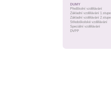
DUMY
Předškolní vzdělávání
Základní vzdělávání 1.stupe
Základní vzdělávání 2.stupe
Středoškolské vzdělávání
Speciální vzdělávání
DVPP