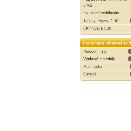
v MŠ
Inkluzivní vzdělávání
Tablety - výzva č. 51
CKP výzva č.10
Podle typu výukového z
Pracovní listy
Výukové materiály
Multimédia
Ostatní