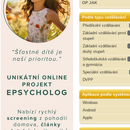
OP JAK
Podle typu vzdělávání
Předškolní vzdělávání
Základní vzdělávání první
stupeň
Základní vzdělávání
druhý stupeň
Středoškolské vzdělávání
a gymnázia
Speciální vzdělávání
DVPP
Aplikace podle systému
Windows
Android
Apple