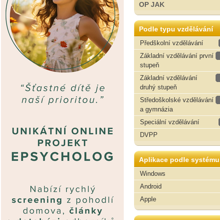
OP JAK
Podle typu vzdělávání
Předškolní vzdělávání
Základní vzdělávání první
stupeň
Základní vzdělávání
druhý stupeň
Středoškolské vzdělávání
a gymnázia
Speciální vzdělávání
DVPP
Aplikace podle systému
Windows
Android
Apple