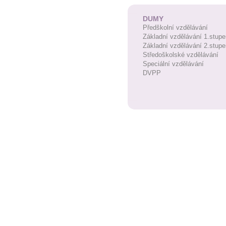
DUMY
Předškolní vzdělávání
Základní vzdělávání 1.stupe
Základní vzdělávání 2.stupe
Středoškolské vzdělávání
Speciální vzdělávání
DVPP