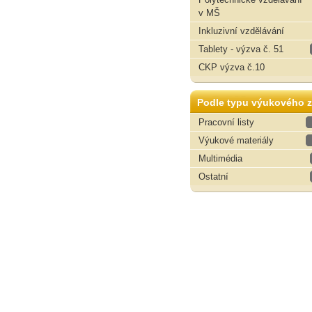
v MŠ
Inkluzivní vzdělávání
Tablety - výzva č. 51
CKP výzva č.10
Podle typu výukového z
Pracovní listy
Výukové materiály
Multimédia
Ostatní