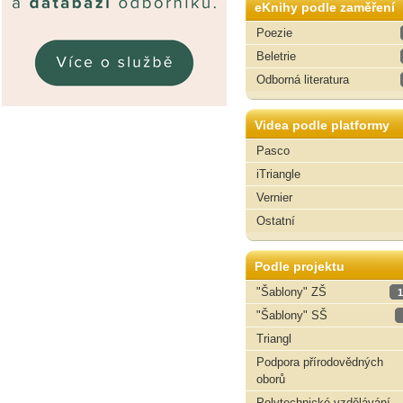
eKnihy podle zaměření
Poezie
Beletrie
Odborná literatura
Videa podle platformy
Pasco
iTriangle
Vernier
Ostatní
Podle projektu
"Šablony" ZŠ
1
"Šablony" SŠ
Triangl
Podpora přírodovědných
oborů
Polytechnické vzdělávání