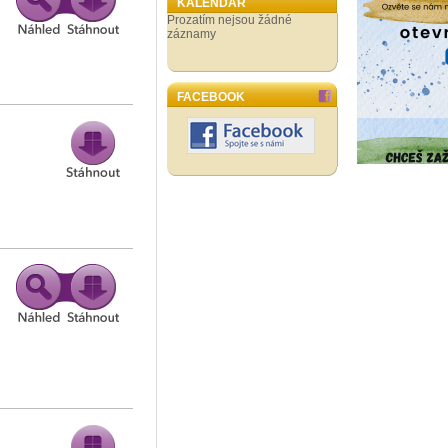
KALENDÁŘ
Prozatím nejsou žádné
záznamy
FACEBOOK