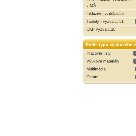
v MŠ
Inkluzivní vzdělávání
Tablety - výzva č. 51
CKP výzva č.10
Podle typu výukového z
Pracovní listy
Výukové materiály
Multimédia
Ostatní