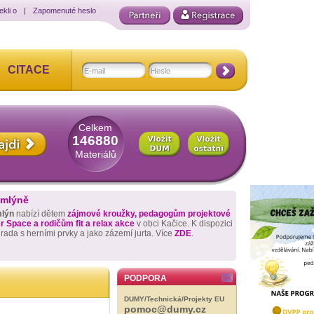
ekli o
|
Zapomenuté heslo
CITACE
Celkem
146880
Materiálů
 mlýně
mlýn
nabízí dětem
zájmové kroužky, pedagogům projektové
 Space a rodičům fit a relax akce
v obci Kačice. K dispozici
hrada s herními prvky a jako zázemí jurta. Více
ZDE
.
PODPORA
DUMY/Technická/Projekty EU
pomoc@dumy.cz