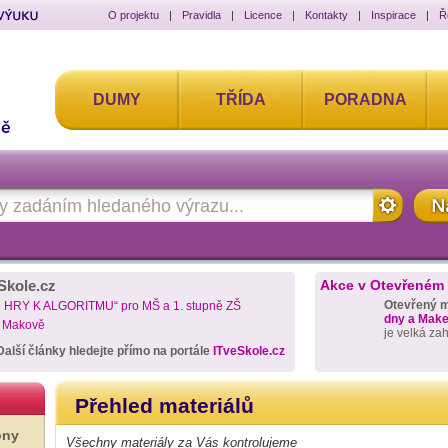
O projektu
|
Pravidla
|
Licence
|
Kontakty
|
Inspirace
|
Ř
DUMY
TŘÍDA
PORADNA
Skole.cz
Akce v Otevřeném
Otevřený 
D HRY K ALGORITMU“ pro MŠ a 1. stupně ZŠ
dny a Maker
a Makově
je velká za
Další články hledejte přímo na portále
ITveSkole.cz
Přehled materiálů
ony
Všechny materiály za Vás kontrolujeme