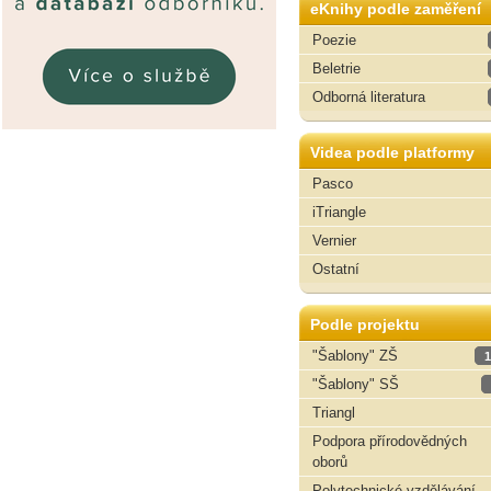
eKnihy podle zaměření
Poezie
Beletrie
Odborná literatura
Videa podle platformy
Pasco
iTriangle
Vernier
Ostatní
Podle projektu
"Šablony" ZŠ
1
"Šablony" SŠ
Triangl
Podpora přírodovědných
oborů
Polytechnické vzdělávání