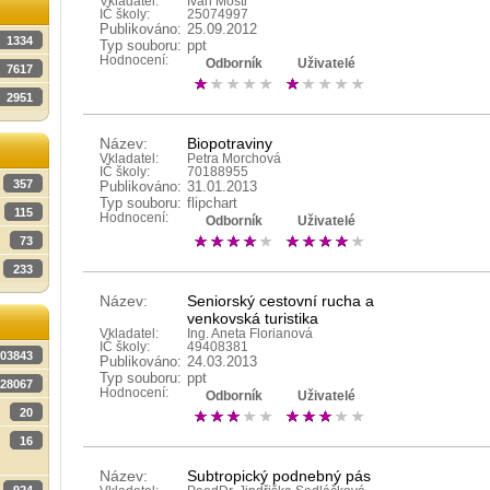
Vkladatel:
Ivan Mostl
IČ školy:
25074997
Publikováno:
25.09.2012
1334
Typ souboru:
ppt
Hodnocení:
Odborník
Uživatelé
7617
2951
Název:
Biopotraviny
Vkladatel:
Petra Morchová
IČ školy:
70188955
357
Publikováno:
31.01.2013
Typ souboru:
flipchart
115
Hodnocení:
Odborník
Uživatelé
73
233
Název:
Seniorský cestovní rucha a
venkovská turistika
Vkladatel:
Ing. Aneta Florianová
IČ školy:
49408381
03843
Publikováno:
24.03.2013
Typ souboru:
ppt
28067
Hodnocení:
Odborník
Uživatelé
20
16
Název:
Subtropický podnebný pás