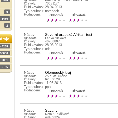
924
Vkladatel:
PaedDr. Jindřiška Sedláčková
IČ školy:
70631174
Publikováno:
28.04.2013
Typ souboru:
notebook
0
Hodnocení:
Odborník
Uživatelé
1480
2
Název:
Severní arabská Afrika - test
Vkladatel:
Lenka Nicková
droje
IČ školy:
46768807
Publikováno:
28.05.2013
44235
Typ souboru:
odt
Hodnocení:
93060
Odborník
Uživatelé
2091
2186
Název:
Olomoucký kraj
Vkladatel:
ZŠ a MŠ Určice
IČ školy:
62859129
Publikováno:
11.06.2013
Typ souboru:
pptx
Hodnocení:
Odborník
Uživatelé
Název:
Savany
Vkladatel:
Iveta Kudláčková
IČ školy:
49439324