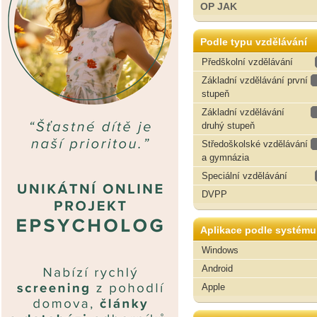
OP JAK
Podle typu vzdělávání
Předškolní vzdělávání
Základní vzdělávání první
stupeň
Základní vzdělávání
druhý stupeň
Středoškolské vzdělávání
a gymnázia
Speciální vzdělávání
DVPP
Aplikace podle systému
Windows
Android
Apple