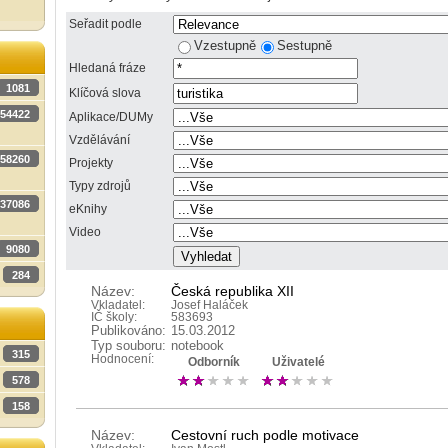
Seřadit podle
Vzestupně
Sestupně
Hledaná fráze
1081
Klíčová slova
54422
Aplikace/DUMy
Vzdělávání
58260
Projekty
Typy zdrojů
37086
eKnihy
Video
9080
284
Název:
Česká republika XII
Vkladatel:
Josef Haláček
IČ školy:
583693
Publikováno:
15.03.2012
Typ souboru:
notebook
315
Hodnocení:
Odborník
Uživatelé
578
158
Název:
Cestovní ruch podle motivace