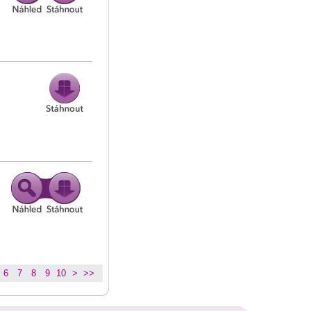
6
7
8
9
10
>
>>