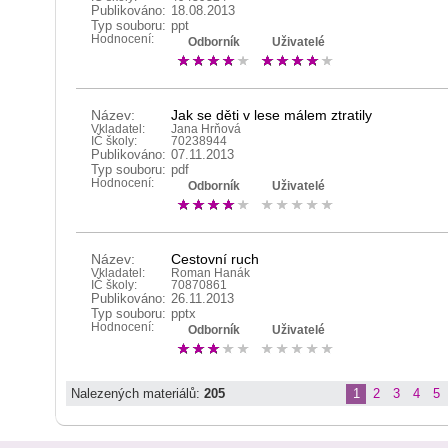
Publikováno:
18.08.2013
Typ souboru:
ppt
Hodnocení:
Odborník
Uživatelé
Název:
Jak se děti v lese málem ztratily
Vkladatel:
Jana Hrňová
IČ školy:
70238944
Publikováno:
07.11.2013
Typ souboru:
pdf
Hodnocení:
Odborník
Uživatelé
Název:
Cestovní ruch
Vkladatel:
Roman Hanák
IČ školy:
70870861
Publikováno:
26.11.2013
Typ souboru:
pptx
Hodnocení:
Odborník
Uživatelé
Nalezených materiálů:
205
1
2
3
4
5