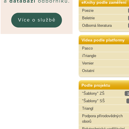
eKnihy podle zaměření
Poezie
Beletrie
Odborná literatura
Videa podle platformy
Pasco
iTriangle
Vernier
Ostatní
Podle projektu
"Šablony" ZŠ
1
"Šablony" SŠ
Triangl
Podpora přírodovědných
oborů
Polytechnické vzdělávání