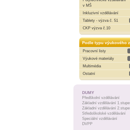
v MŠ
Inkluzivní vzdělávání
Tablety - výzva č. 51
CKP výzva č.10
Podle typu výukového z
Pracovní listy
Výukové materiály
Multimédia
Ostatní
DUMY
Předškolní vzdělávání
Základní vzdělávání 1.stupe
Základní vzdělávání 2.stupe
Středoškolské vzdělávání
Speciální vzdělávání
DVPP