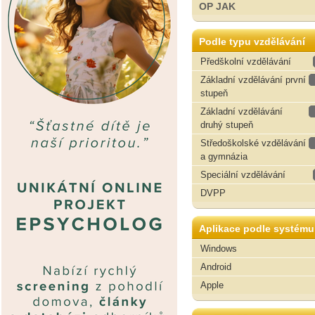
OP JAK
Podle typu vzdělávání
Předškolní vzdělávání
Základní vzdělávání první
stupeň
Základní vzdělávání
druhý stupeň
Středoškolské vzdělávání
a gymnázia
Speciální vzdělávání
DVPP
Aplikace podle systému
Windows
Android
Apple