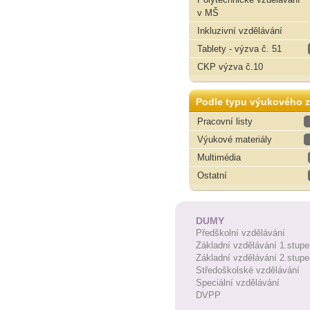
v MŠ
Inkluzivní vzdělávání
Tablety - výzva č. 51
CKP výzva č.10
Podle typu výukového z
Pracovní listy
Výukové materiály
Multimédia
Ostatní
DUMY
Předškolní vzdělávání
Základní vzdělávání 1.stupe
Základní vzdělávání 2.stupe
Středoškolské vzdělávání
Speciální vzdělávání
DVPP