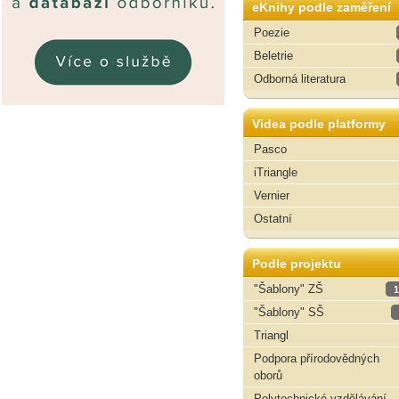
eKnihy podle zaměření
Poezie
Beletrie
Odborná literatura
Videa podle platformy
Pasco
iTriangle
Vernier
Ostatní
Podle projektu
"Šablony" ZŠ
1
"Šablony" SŠ
Triangl
Podpora přírodovědných
oborů
Polytechnické vzdělávání