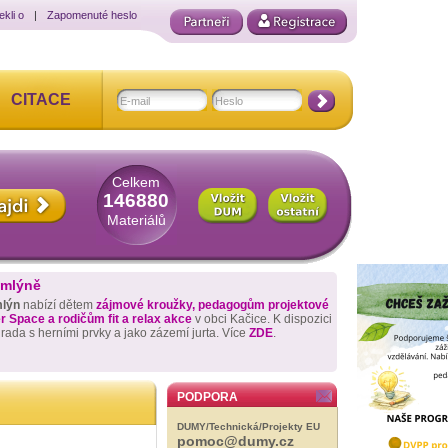
ekli o
|
Zapomenuté heslo
CITACE
Celkem
146880
Materiálů
 mlýně
mlýn
nabízí dětem
zájmové kroužky, pedagogům projektové
 Space a rodičům fit a relax akce
v obci Kačice. K dispozici
hrada s herními prvky a jako zázemí jurta. Více
ZDE
.
PODPORA
DUMY/Technická/Projekty EU
pomoc@dumy.cz