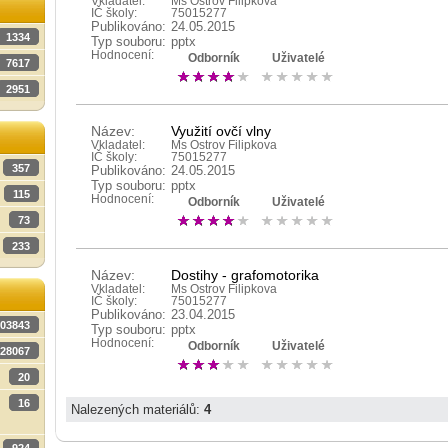
Vkladatel:
Ms Ostrov Filipkova
IČ školy:
75015277
Publikováno:
24.05.2015
1334
Typ souboru:
pptx
Hodnocení:
Odborník
Uživatelé
7617
2951
Název:
Využití ovčí vlny
Vkladatel:
Ms Ostrov Filipkova
IČ školy:
75015277
357
Publikováno:
24.05.2015
Typ souboru:
pptx
115
Hodnocení:
Odborník
Uživatelé
73
233
Název:
Dostihy - grafomotorika
Vkladatel:
Ms Ostrov Filipkova
IČ školy:
75015277
Publikováno:
23.04.2015
03843
Typ souboru:
pptx
Hodnocení:
Odborník
Uživatelé
28067
20
16
Nalezených materiálů:
4