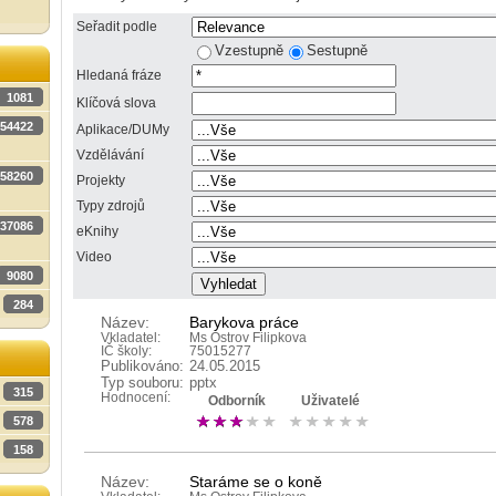
Seřadit podle
Vzestupně
Sestupně
Hledaná fráze
1081
Klíčová slova
54422
Aplikace/DUMy
Vzdělávání
58260
Projekty
Typy zdrojů
37086
eKnihy
Video
9080
284
Název:
Barykova práce
Vkladatel:
Ms Ostrov Filipkova
IČ školy:
75015277
Publikováno:
24.05.2015
Typ souboru:
pptx
315
Hodnocení:
Odborník
Uživatelé
578
158
Název:
Staráme se o koně