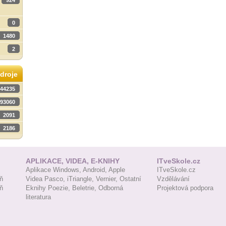
924
0
1480
2
droje
44235
93060
2091
2186
APLIKACE, VIDEA, E-KNIHY
ITveSkole.cz
Aplikace Windows,
Android,
Apple
ITveSkole.cz
ň
Videa Pasco,
iTriangle,
Vernier,
Ostatní
Vzdělávání
ň
Eknihy Poezie,
Beletrie,
Odborná
Projektová podpora
literatura