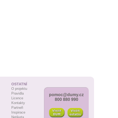
OSTATNÍ
O projektu
Pravidla
pomoc@dumy.cz
Licence
800 880 990
Kontakty
Partneři
Inspirace
Netiketa