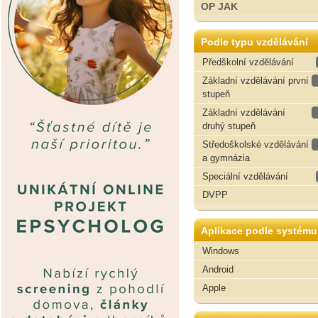
OP JAK
Podle typu vzdělávání
Předškolní vzdělávání
Základní vzdělávání první
stupeň
Základní vzdělávání
druhý stupeň
Středoškolské vzdělávání
a gymnázia
Speciální vzdělávání
DVPP
Aplikace podle systému
Windows
Android
Apple