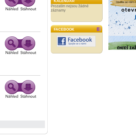
KALENDÁŘ
Prozatím nejsou žádné
záznamy
FACEBOOK