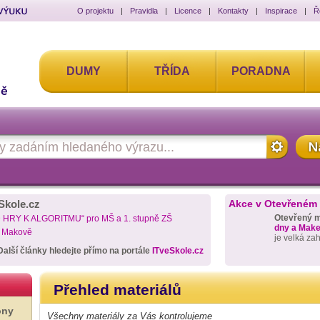
O projektu
|
Pravidla
|
Licence
|
Kontakty
|
Inspirace
|
Ř
DUMY
TŘÍDA
PORADNA
Skole.cz
Akce v Otevřeném
Otevřený 
D HRY K ALGORITMU“ pro MŠ a 1. stupně ZŠ
dny a Maker
a Makově
je velká za
Další články hledejte přímo na portále
ITveSkole.cz
Přehled materiálů
ony
Všechny materiály za Vás kontrolujeme