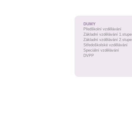
DUMY
Předškolní vzdělávání
Základní vzdělávání 1.stupe
Základní vzdělávání 2.stupe
Středoškolské vzdělávání
Speciální vzdělávání
DVPP