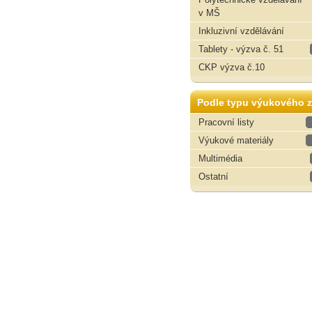
v MŠ
Inkluzivní vzdělávání
Tablety - výzva č. 51
CKP výzva č.10
Podle typu výukového z
Pracovní listy
Výukové materiály
Multimédia
Ostatní