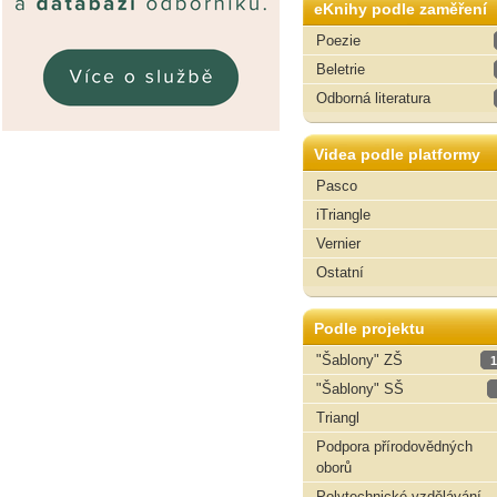
eKnihy podle zaměření
Poezie
Beletrie
Odborná literatura
Videa podle platformy
Pasco
iTriangle
Vernier
Ostatní
Podle projektu
"Šablony" ZŠ
1
"Šablony" SŠ
Triangl
Podpora přírodovědných
oborů
Polytechnické vzdělávání