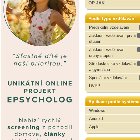
OP JAK
Podle typu vzdělávání
Předškolní vzdělávání
Základní vzdělávání první
stupeň
Základní vzdělávání
druhý stupeň
Středoškolské vzdělávání
a gymnázia
Speciální vzdělávání
DVPP
Aplikace podle systému
Windows
Android
Apple