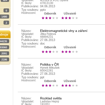
924
Vkladatel:
MSŠZe a VOŠ, Opava
IČ školy:
47813130
Publikováno:
04.06.2013
Typ souboru:
pptx
0
Hodnocení:
Odborník
Uživatelé
1480
2
Název:
Elektromagnetické vlny a záření
Vkladatel:
Jitka Fejtová
droje
IČ školy:
48894231
Publikováno:
27.06.2013
44235
Typ souboru:
doc
Hodnocení:
93060
Odborník
Uživatelé
2091
2186
Název:
Politika v ČR
Vkladatel:
Hynek Mikušek
IČ školy:
60042281
Publikováno:
27.06.2013
Typ souboru:
ppt
Hodnocení:
Odborník
Uživatelé
Název:
Rozklad světla
Vkladatel:
Ladislav Hejný
IČ školy:
191051