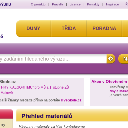
O projektu
|
Pravidla
|
Licence
|
Kontakty
|
Inspirace
|
Ř
DUMY
TŘÍDA
PORADNA
Skole.cz
Akce v Otevřeném
Otevřený 
D HRY K ALGORITMU“ pro MŠ a 1. stupně ZŠ
dny a Maker
a Makově
je velká za
Další články hledejte přímo na portále
ITveSkole.cz
Přehled materiálů
ony
Všechny materiály za Vás kontrolujeme