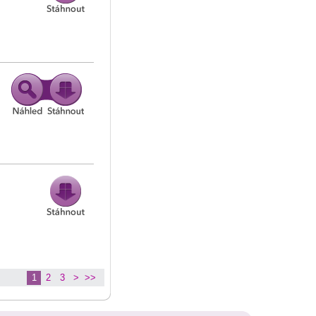
1
2
3
>
>>