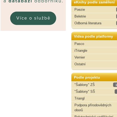
eKnihy podle zaměření
Poezie
Beletrie
Odborná literatura
Videa podle platformy
Pasco
iTriangle
Vernier
Ostatní
Podle projektu
"Šablony" ZŠ
1
"Šablony" SŠ
Triangl
Podpora přírodovědných
oborů
Polytechnické vzdělávání