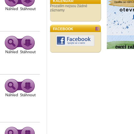
KALENDÁŘ
Prozatím nejsou žádné
záznamy
FACEBOOK