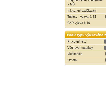
v MŠ
Inkluzivní vzdělávání
Tablety - výzva č. 51
CKP výzva č.10
Podle typu výukového z
Pracovní listy
Výukové materiály
Multimédia
Ostatní