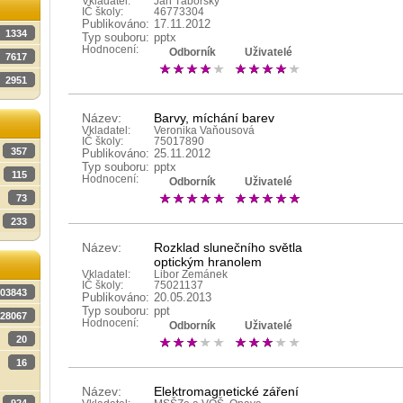
Vkladatel:
Jan Táborský
IČ školy:
46773304
Publikováno:
17.11.2012
1334
Typ souboru:
pptx
Hodnocení:
Odborník
Uživatelé
7617
2951
Název:
Barvy, míchání barev
Vkladatel:
Veronika Vaňousová
IČ školy:
75017890
357
Publikováno:
25.11.2012
Typ souboru:
pptx
115
Hodnocení:
Odborník
Uživatelé
73
233
Název:
Rozklad slunečního světla
optickým hranolem
Vkladatel:
Libor Zemánek
IČ školy:
75021137
03843
Publikováno:
20.05.2013
Typ souboru:
ppt
28067
Hodnocení:
Odborník
Uživatelé
20
16
Název:
Elektromagnetické záření