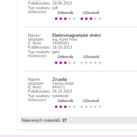
Publikováno:
19.08.2013
Typ souboru:
pdf
Hodnocení:
Odborník
Uživatelé
Název:
Elektromagnetické vlnění
Vkladatel:
Ing. Karel Filas
IČ školy:
18385061
Publikováno:
18.10.2013
Typ souboru:
pptx
Hodnocení:
Odborník
Uživatelé
Název:
Zrcadla
Vkladatel:
Václav Voják
IČ školy:
844071
Publikováno:
26.10.2013
Typ souboru:
notebook
Hodnocení:
Odborník
Uživatelé
Nalezených materiálů:
27