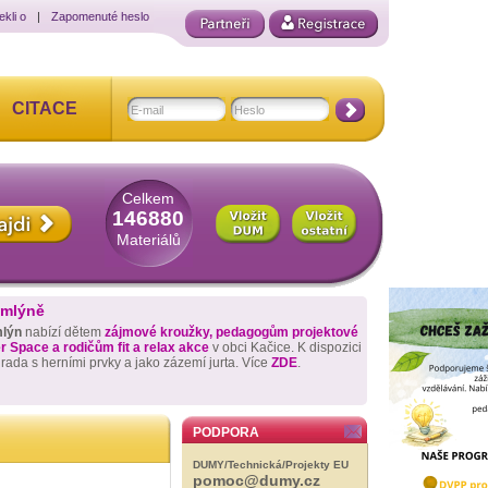
ekli o
|
Zapomenuté heslo
CITACE
Celkem
146880
Materiálů
 mlýně
mlýn
nabízí dětem
zájmové kroužky, pedagogům projektové
 Space a rodičům fit a relax akce
v obci Kačice. K dispozici
hrada s herními prvky a jako zázemí jurta. Více
ZDE
.
PODPORA
DUMY/Technická/Projekty EU
pomoc@dumy.cz