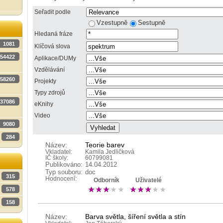
Seřadit podle
Vzestupně
Sestupně
Hledaná fráze
1081
Klíčová slova
54422
Aplikace/DUMy
Vzdělávání
58260
Projekty
Typy zdrojů
37086
eKnihy
Video
9080
284
Název:
Teorie barev
Vkladatel:
Kamila Jedličková
IČ školy:
60799081
Publikováno:
14.04.2012
Typ souboru:
doc
315
Hodnocení:
Odborník
Uživatelé
578
158
Název:
Barva světla, šíření světla a stín