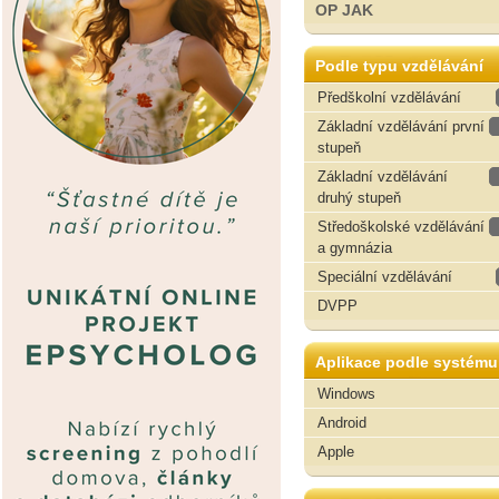
OP JAK
Podle typu vzdělávání
Předškolní vzdělávání
Základní vzdělávání první
stupeň
Základní vzdělávání
druhý stupeň
Středoškolské vzdělávání
a gymnázia
Speciální vzdělávání
DVPP
Aplikace podle systému
Windows
Android
Apple