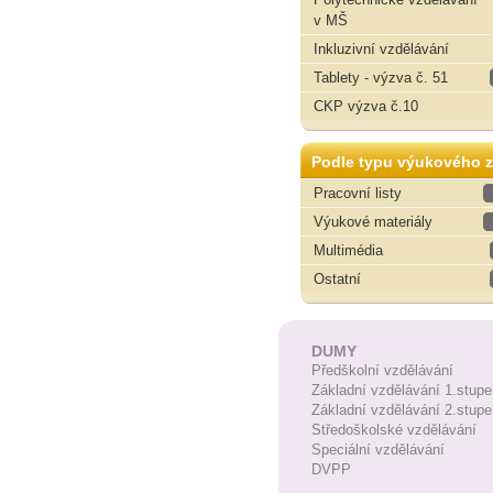
v MŠ
Inkluzivní vzdělávání
Tablety - výzva č. 51
CKP výzva č.10
Podle typu výukového z
Pracovní listy
Výukové materiály
Multimédia
Ostatní
DUMY
Předškolní vzdělávání
Základní vzdělávání 1.stupe
Základní vzdělávání 2.stupe
Středoškolské vzdělávání
Speciální vzdělávání
DVPP