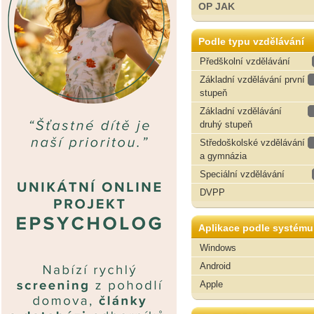
OP JAK
Podle typu vzdělávání
Předškolní vzdělávání
Základní vzdělávání první
stupeň
Základní vzdělávání
druhý stupeň
Středoškolské vzdělávání
a gymnázia
Speciální vzdělávání
DVPP
Aplikace podle systému
Windows
Android
Apple