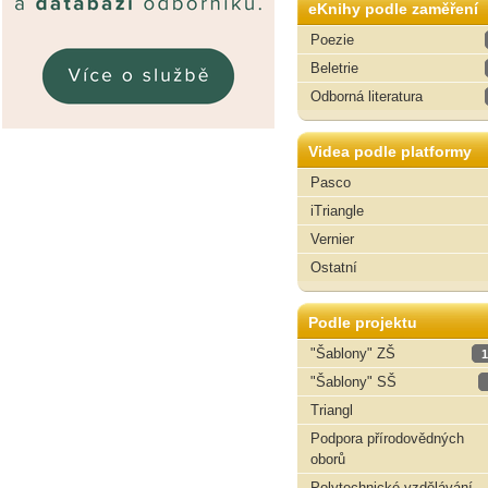
eKnihy podle zaměření
Poezie
Beletrie
Odborná literatura
Videa podle platformy
Pasco
iTriangle
Vernier
Ostatní
Podle projektu
"Šablony" ZŠ
1
"Šablony" SŠ
Triangl
Podpora přírodovědných
oborů
Polytechnické vzdělávání