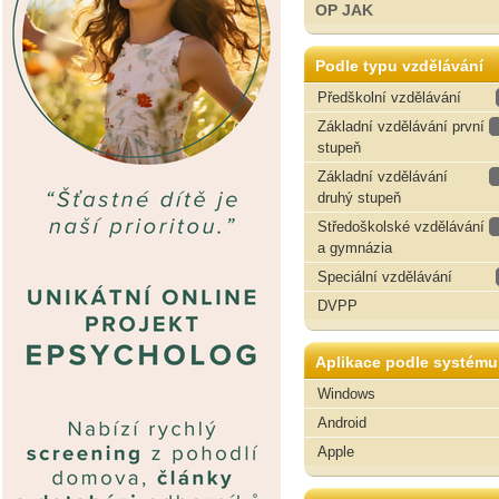
OP JAK
Podle typu vzdělávání
Předškolní vzdělávání
Základní vzdělávání první
stupeň
Základní vzdělávání
druhý stupeň
Středoškolské vzdělávání
a gymnázia
Speciální vzdělávání
DVPP
Aplikace podle systému
Windows
Android
Apple