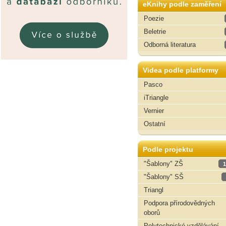
eKnihy podle zaměření
Poezie
Beletrie
Odborná literatura
Videa podle platformy
Pasco
iTriangle
Vernier
Ostatní
Podle projektu
"Šablony" ZŠ
1
"Šablony" SŠ
Triangl
Podpora přírodovědných
oborů
Polytechnické vzdělávání