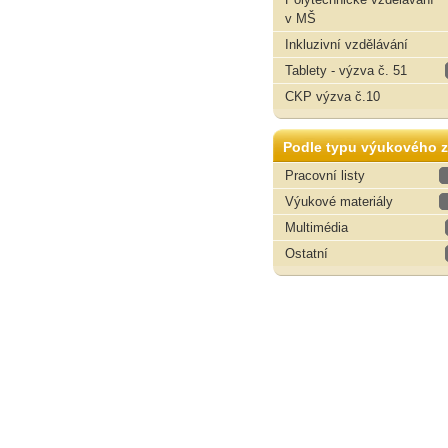
v MŠ
Inkluzivní vzdělávání
Tablety - výzva č. 51
CKP výzva č.10
Podle typu výukového z
Pracovní listy
Výukové materiály
Multimédia
Ostatní