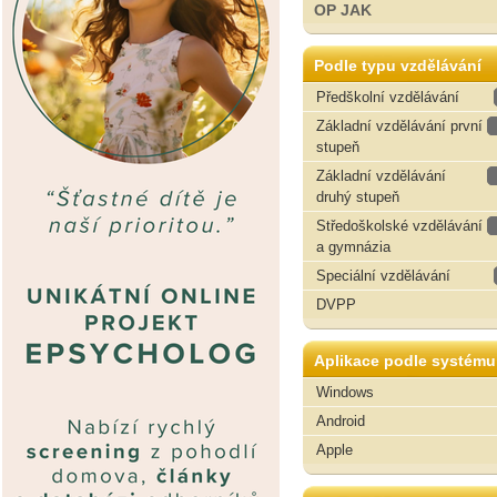
OP JAK
Podle typu vzdělávání
Předškolní vzdělávání
Základní vzdělávání první
stupeň
Základní vzdělávání
druhý stupeň
Středoškolské vzdělávání
a gymnázia
Speciální vzdělávání
DVPP
Aplikace podle systému
Windows
Android
Apple