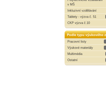
v MŠ
Inkluzivní vzdělávání
Tablety - výzva č. 51
CKP výzva č.10
Podle typu výukového z
Pracovní listy
Výukové materiály
Multimédia
Ostatní