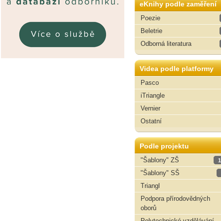
eKnihy podle zaměření
Poezie
Beletrie
Odborná literatura
Videa podle platformy
Pasco
iTriangle
Vernier
Ostatní
Podle projektu
"Šablony" ZŠ
1
"Šablony" SŠ
Triangl
Podpora přírodovědných
oborů
Polytechnické vzdělávání