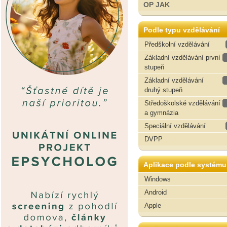
OP JAK
Podle typu vzdělávání
Předškolní vzdělávání
Základní vzdělávání první
stupeň
Základní vzdělávání
druhý stupeň
Středoškolské vzdělávání
a gymnázia
Speciální vzdělávání
DVPP
Aplikace podle systému
Windows
Android
Apple