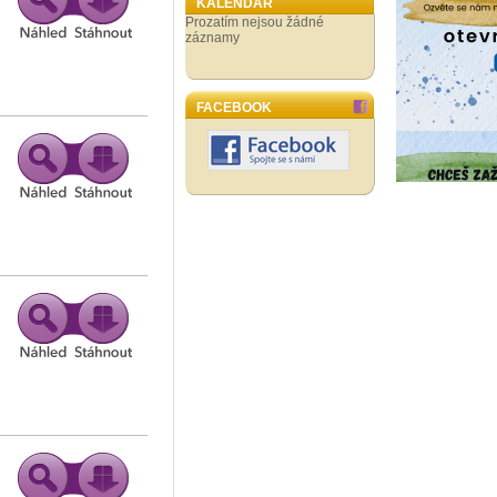
KALENDÁŘ
Prozatím nejsou žádné
záznamy
FACEBOOK