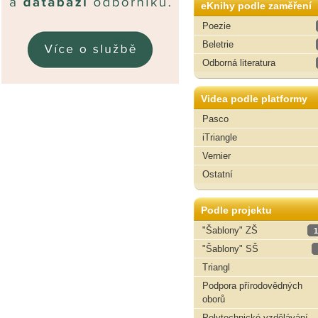
eKnihy podle zaměření
Poezie
Beletrie
Odborná literatura
Videa podle platformy
Pasco
iTriangle
Vernier
Ostatní
Podle projektu
"Šablony" ZŠ
1
"Šablony" SŠ
Triangl
Podpora přírodovědných
oborů
Polytechnické vzdělávání