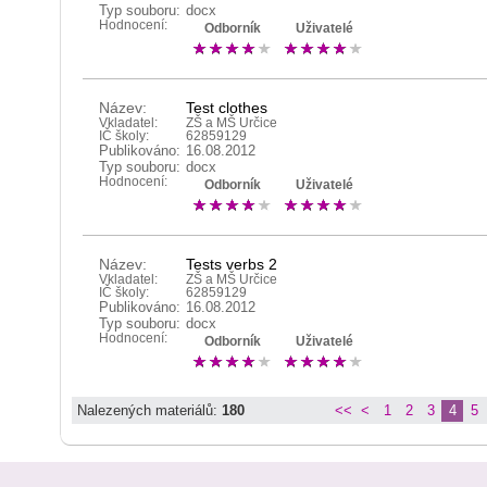
Typ souboru:
docx
Hodnocení:
Odborník
Uživatelé
Název:
Test clothes
Vkladatel:
ZŠ a MŠ Určice
IČ školy:
62859129
Publikováno:
16.08.2012
Typ souboru:
docx
Hodnocení:
Odborník
Uživatelé
Název:
Tests verbs 2
Vkladatel:
ZŠ a MŠ Určice
IČ školy:
62859129
Publikováno:
16.08.2012
Typ souboru:
docx
Hodnocení:
Odborník
Uživatelé
Nalezených materiálů:
180
<<
<
1
2
3
4
5