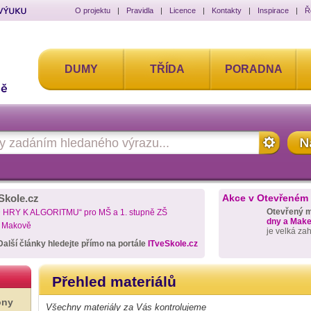
O projektu
|
Pravidla
|
Licence
|
Kontakty
|
Inspirace
|
Ř
DUMY
TŘÍDA
PORADNA
Skole.cz
Akce v Otevřeném
Otevřený 
D HRY K ALGORITMU“ pro MŠ a 1. stupně ZŠ
dny a Maker
a Makově
je velká za
Další články hledejte přímo na portále
ITveSkole.cz
Přehled materiálů
ony
Všechny materiály za Vás kontrolujeme