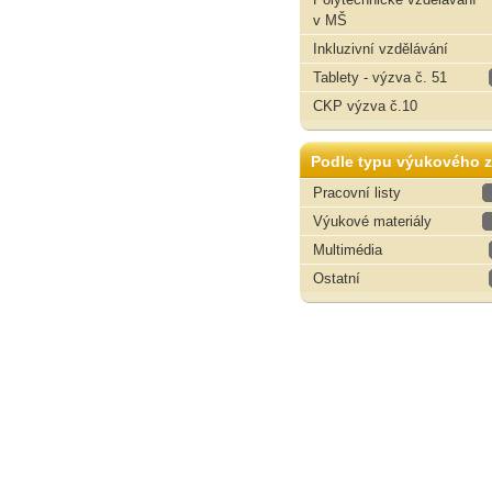
v MŠ
Inkluzivní vzdělávání
Tablety - výzva č. 51
CKP výzva č.10
Podle typu výukového z
Pracovní listy
Výukové materiály
Multimédia
Ostatní