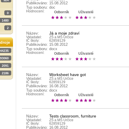
924
Publikováno:
15.08.2012
Typ souboru:
doc
Hodnocení:
Odborník
Uživatelé
0
1480
2
Název:
Já a moje zdraví
Vkladatel:
ZŠ a MŠ Určice
IČ školy:
62859129
droje
Publikováno:
15.08.2012
Typ souboru:
docx
44235
Hodnocení:
Odborník
Uživatelé
93060
2091
2186
Název:
Worksheet have got
Vkladatel:
ZŠ a MŠ Určice
IČ školy:
62859129
Publikováno:
16.08.2012
Typ souboru:
docx
Hodnocení:
Odborník
Uživatelé
Název:
Tests classroom, furniture
Vkladatel:
ZŠ a MŠ Určice
IČ školy:
62859129
Publikováno:
16.08.2012