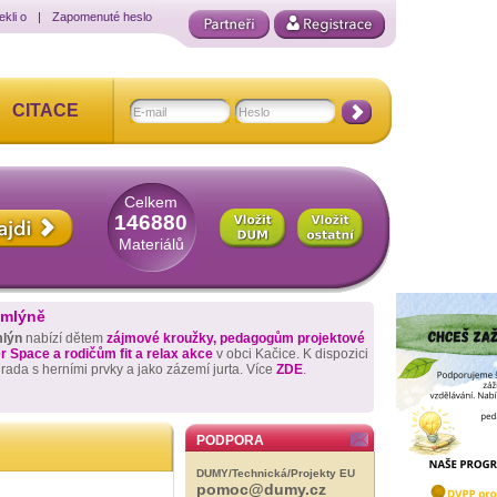
ekli o
|
Zapomenuté heslo
CITACE
Celkem
146880
Materiálů
 mlýně
mlýn
nabízí dětem
zájmové kroužky, pedagogům projektové
 Space a rodičům fit a relax akce
v obci Kačice. K dispozici
hrada s herními prvky a jako zázemí jurta. Více
ZDE
.
PODPORA
DUMY/Technická/Projekty EU
pomoc@dumy.cz