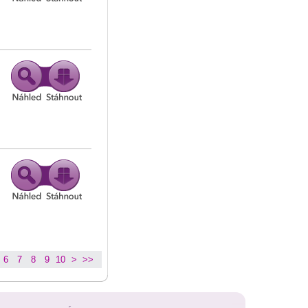
6
7
8
9
10
>
>>