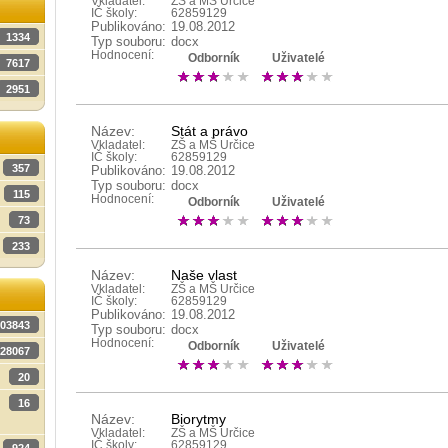
Vkladatel:
ZŠ a MŠ Určice
IČ školy:
62859129
Publikováno:
19.08.2012
1334
Typ souboru:
docx
Hodnocení:
Odborník
Uživatelé
7617
2951
Název:
Stát a právo
Vkladatel:
ZŠ a MŠ Určice
IČ školy:
62859129
357
Publikováno:
19.08.2012
Typ souboru:
docx
115
Hodnocení:
Odborník
Uživatelé
73
233
Název:
Naše vlast
Vkladatel:
ZŠ a MŠ Určice
IČ školy:
62859129
Publikováno:
19.08.2012
03843
Typ souboru:
docx
Hodnocení:
Odborník
Uživatelé
28067
20
16
Název:
Biorytmy
Vkladatel:
ZŠ a MŠ Určice
IČ školy:
62859129