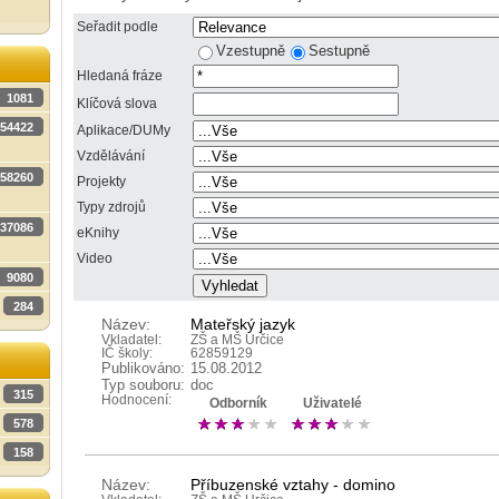
Seřadit podle
Vzestupně
Sestupně
Hledaná fráze
1081
Klíčová slova
54422
Aplikace/DUMy
Vzdělávání
58260
Projekty
Typy zdrojů
37086
eKnihy
Video
9080
284
Název:
Mateřský jazyk
Vkladatel:
ZŠ a MŠ Určice
IČ školy:
62859129
Publikováno:
15.08.2012
Typ souboru:
doc
315
Hodnocení:
Odborník
Uživatelé
578
158
Název:
Příbuzenské vztahy - domino