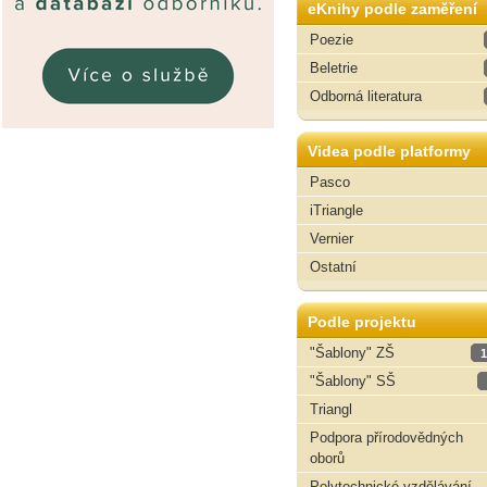
eKnihy podle zaměření
Poezie
Beletrie
Odborná literatura
Videa podle platformy
Pasco
iTriangle
Vernier
Ostatní
Podle projektu
"Šablony" ZŠ
1
"Šablony" SŠ
Triangl
Podpora přírodovědných
oborů
Polytechnické vzdělávání