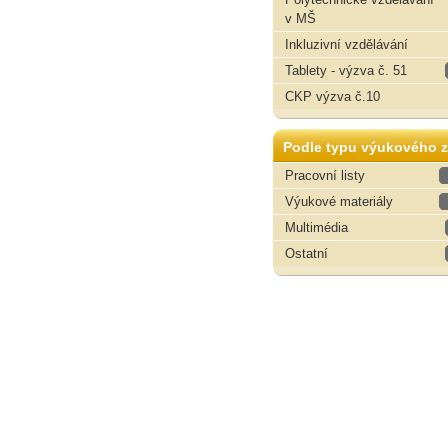
v MŠ
Inkluzivní vzdělávání
Tablety - výzva č. 51
CKP výzva č.10
Podle typu výukového z
Pracovní listy
Výukové materiály
Multimédia
Ostatní