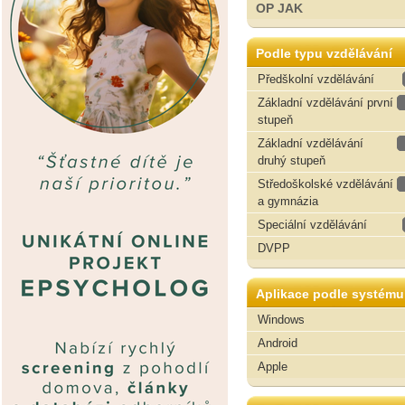
OP JAK
Podle typu vzdělávání
Předškolní vzdělávání
Základní vzdělávání první
stupeň
Základní vzdělávání
druhý stupeň
Středoškolské vzdělávání
a gymnázia
Speciální vzdělávání
DVPP
Aplikace podle systému
Windows
Android
Apple