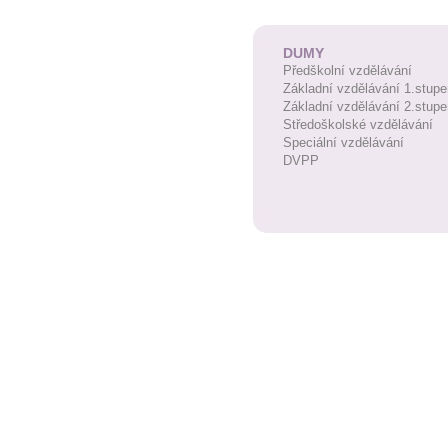
DUMY
Předškolní vzdělávání
Základní vzdělávání 1.stupe
Základní vzdělávání 2.stupe
Středoškolské vzdělávání
Speciální vzdělávání
DVPP