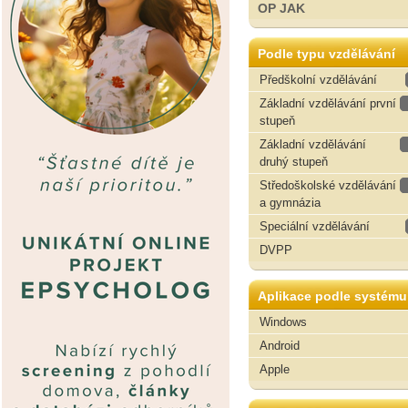
OP JAK
Podle typu vzdělávání
Předškolní vzdělávání
Základní vzdělávání první
stupeň
Základní vzdělávání
druhý stupeň
Středoškolské vzdělávání
a gymnázia
Speciální vzdělávání
DVPP
Aplikace podle systému
Windows
Android
Apple