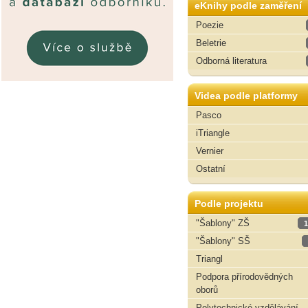
eKnihy podle zaměření
Poezie
Beletrie
Odborná literatura
Videa podle platformy
Pasco
iTriangle
Vernier
Ostatní
Podle projektu
"Šablony" ZŠ
1
"Šablony" SŠ
Triangl
Podpora přírodovědných
oborů
Polytechnické vzdělávání