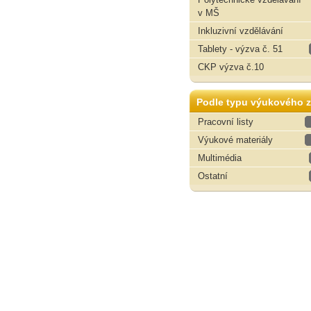
v MŠ
Inkluzivní vzdělávání
Tablety - výzva č. 51
CKP výzva č.10
Podle typu výukového z
Pracovní listy
Výukové materiály
Multimédia
Ostatní