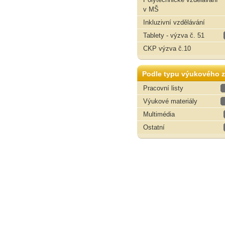
v MŠ
Inkluzivní vzdělávání
Tablety - výzva č. 51
CKP výzva č.10
Podle typu výukového z
Pracovní listy
Výukové materiály
Multimédia
Ostatní