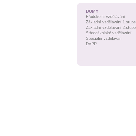
DUMY
Předškolní vzdělávání
Základní vzdělávání 1.stupe
Základní vzdělávání 2.stupe
Středoškolské vzdělávání
Speciální vzdělávání
DVPP