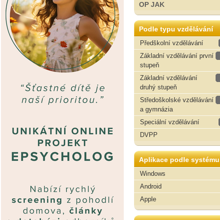
OP JAK
Podle typu vzdělávání
Předškolní vzdělávání
Základní vzdělávání první
stupeň
Základní vzdělávání
druhý stupeň
Středoškolské vzdělávání
a gymnázia
Speciální vzdělávání
DVPP
Aplikace podle systému
Windows
Android
Apple