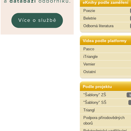
eKnihy podle zaměření
Poezie
Beletrie
Odborná literatura
Videa podle platformy
Pasco
iTriangle
Vernier
Ostatní
Podle projektu
"Šablony" ZŠ
1
"Šablony" SŠ
Triangl
Podpora přírodovědných
oborů
Polytechnické vzdělávání